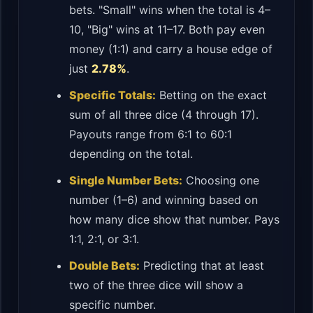
bets. "Small" wins when the total is 4–
10, "Big" wins at 11–17. Both pay even
money (1:1) and carry a house edge of
just
2.78%
.
Specific Totals:
Betting on the exact
sum of all three dice (4 through 17).
Payouts range from 6:1 to 60:1
depending on the total.
Single Number Bets:
Choosing one
number (1–6) and winning based on
how many dice show that number. Pays
1:1, 2:1, or 3:1.
Double Bets:
Predicting that at least
two of the three dice will show a
specific number.