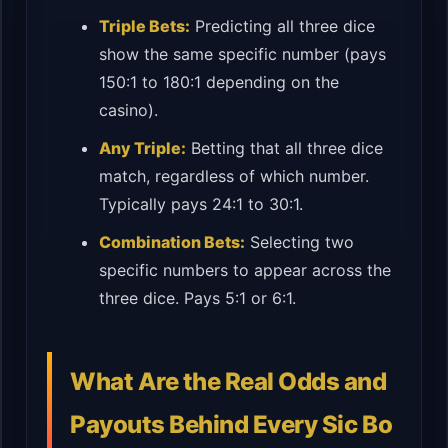
Triple Bets:
Predicting all three dice
show the same specific number (pays
150:1 to 180:1 depending on the
casino).
Any Triple:
Betting that all three dice
match, regardless of which number.
Typically pays 24:1 to 30:1.
Combination Bets:
Selecting two
specific numbers to appear across the
three dice. Pays 5:1 or 6:1.
What Are the Real Odds and
Payouts Behind Every Sic Bo