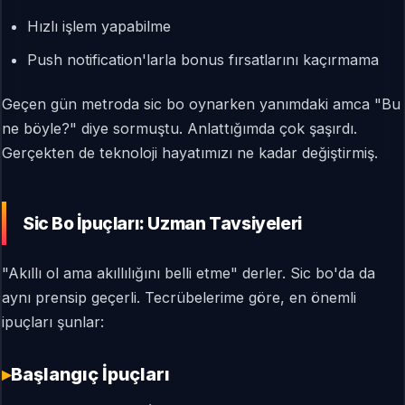
Hızlı işlem yapabilme
Push notification'larla bonus fırsatlarını kaçırmama
Geçen gün metroda sic bo oynarken yanımdaki amca "Bu
ne böyle?" diye sormuştu. Anlattığımda çok şaşırdı.
Gerçekten de teknoloji hayatımızı ne kadar değiştirmiş.
Sic Bo İpuçları: Uzman Tavsiyeleri
"Akıllı ol ama akıllılığını belli etme" derler. Sic bo'da da
aynı prensip geçerli. Tecrübelerime göre, en önemli
ipuçları şunlar:
Başlangıç İpuçları