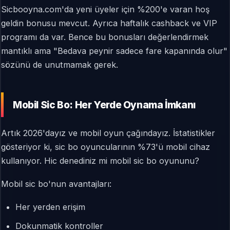
Sicbooyna.com'da yeni üyeler için %200'e varan hoş
geldin bonusu mevcut. Ayrıca haftalık cashback ve VIP
programı da var. Bence bu bonusları değerlendirmek
mantıklı ama "Bedava peynir sadece fare kapanında olur"
sözünü de unutmamak gerek.
Mobil Sic Bo: Her Yerde Oynama İmkanı
Artık 2026'dayız ve mobil oyun çağındayız. İstatistikler
gösteriyor ki, sic bo oyuncularının %73'ü mobil cihaz
kullanıyor. Hic denediniz mi mobil sic bo oyununu?
Mobil sic bo'nun avantajları:
Her yerden erişim
Dokunmatik kontroller