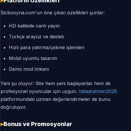
Platform Özellikleri
Sicbooyna.com'un öne çıkan özellikleri şunlar:
HD kalitede canlı yayın
Türkçe arayüz ve destek
Hızlı para yatırma/çekme işlemleri
Mobil uyumlu tasarım
Demo mod imkanı
Yani şu oluyor: Site hem yeni başlayanlar hem de
profesyonel oyuncular için uygun.
Iddaatahmin2026
platformundaki uzman değerlendirmeler de bunu
doğruluyor.
Bonus ve Promosyonlar