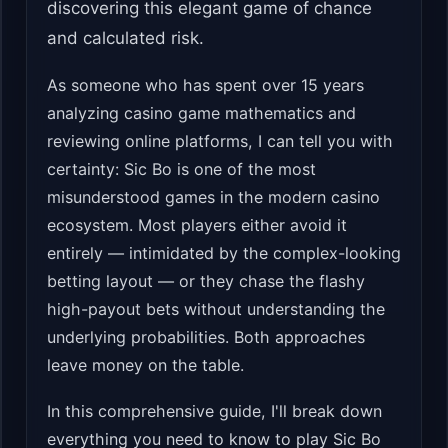
discovering this elegant game of chance
and calculated risk.
As someone who has spent over 15 years
analyzing casino game mathematics and
reviewing online platforms, I can tell you with
certainty: Sic Bo is one of the most
misunderstood games in the modern casino
ecosystem. Most players either avoid it
entirely — intimidated by the complex-looking
betting layout — or they chase the flashy
high-payout bets without understanding the
underlying probabilities. Both approaches
leave money on the table.
In this comprehensive guide, I'll break down
everything you need to know to play Sic Bo