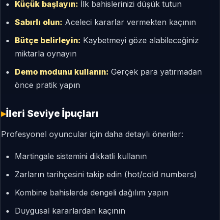
Küçük başlayın:
İlk bahislerinizi düşük tutun
Sabırlı olun:
Aceleci kararlar vermekten kaçının
Bütçe belirleyin:
Kaybetmeyi göze alabileceğiniz
miktarla oynayın
Demo modunu kullanın:
Gerçek para yatırmadan
önce pratik yapın
İleri Seviye İpuçları
Profesyonel oyuncular için daha detaylı öneriler:
Martingale sistemini dikkatli kullanın
Zarların tarihçesini takip edin (hot/cold numbers)
Kombine bahislerde dengeli dağılım yapın
Duygusal kararlardan kaçının