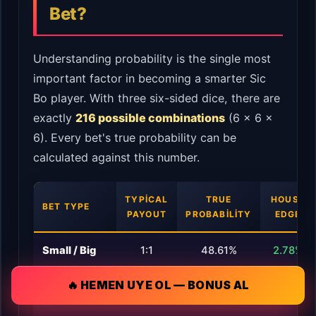
Bet?
Understanding probability is the single most
important factor in becoming a smarter Sic
Bo player. With three six-sided dice, there are
exactly
216 possible combinations
(6 × 6 ×
6). Every bet's true probability can be
calculated against this number.
TYPICAL
TRUE
HOUSE
BET TYPE
PAYOUT
PROBABILITY
EDGE
Small / Big
1:1
48.61%
2.78%
🔥 HEMEN UYE OL — BONUS AL
Odd / Even
1:1
48.61%
2.78%