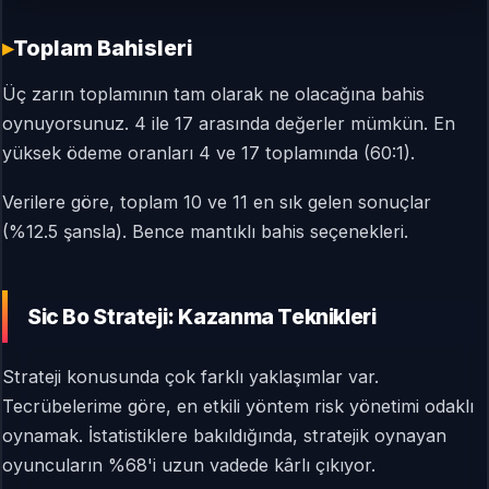
Toplam Bahisleri
Üç zarın toplamının tam olarak ne olacağına bahis
oynuyorsunuz. 4 ile 17 arasında değerler mümkün. En
yüksek ödeme oranları 4 ve 17 toplamında (60:1).
Verilere göre, toplam 10 ve 11 en sık gelen sonuçlar
(%12.5 şansla). Bence mantıklı bahis seçenekleri.
Sic Bo Strateji: Kazanma Teknikleri
Strateji konusunda çok farklı yaklaşımlar var.
Tecrübelerime göre, en etkili yöntem risk yönetimi odaklı
oynamak. İstatistiklere bakıldığında, stratejik oynayan
oyuncuların %68'i uzun vadede kârlı çıkıyor.