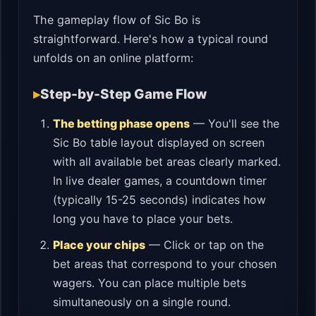
The gameplay flow of Sic Bo is
straightforward. Here's how a typical round
unfolds on an online platform:
Step-by-Step Game Flow
The betting phase opens
— You'll see the
Sic Bo table layout displayed on screen
with all available bet areas clearly marked.
In live dealer games, a countdown timer
(typically 15-25 seconds) indicates how
long you have to place your bets.
Place your chips
— Click or tap on the
bet areas that correspond to your chosen
wagers. You can place multiple bets
simultaneously on a single round.