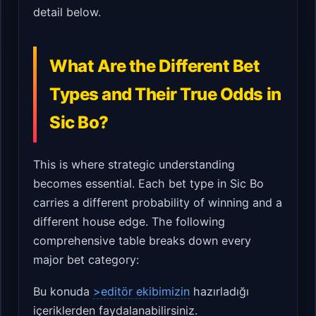
detail below.
What Are the Different Bet
Types and Their True Odds in
Sic Bo?
This is where strategic understanding
becomes essential. Each bet type in Sic Bo
carries a different probability of winning and a
different house edge. The following
comprehensive table breaks down every
major bet category:
Bu konuda
>editör ekibimizin
hazırladığı
içeriklerden faydalanabilirsiniz.