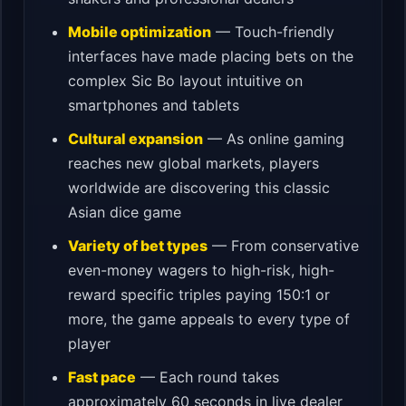
Mobile optimization
— Touch-friendly
interfaces have made placing bets on the
complex Sic Bo layout intuitive on
smartphones and tablets
Cultural expansion
— As online gaming
reaches new global markets, players
worldwide are discovering this classic
Asian dice game
Variety of bet types
— From conservative
even-money wagers to high-risk, high-
reward specific triples paying 150:1 or
more, the game appeals to every type of
player
Fast pace
— Each round takes
approximately 60 seconds in live dealer