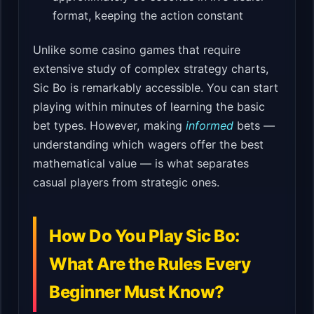
format, keeping the action constant
Unlike some casino games that require
extensive study of complex strategy charts,
Sic Bo is remarkably accessible. You can start
playing within minutes of learning the basic
bet types. However, making
informed
bets —
understanding which wagers offer the best
mathematical value — is what separates
casual players from strategic ones.
How Do You Play Sic Bo:
What Are the Rules Every
Beginner Must Know?