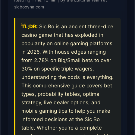
sicbooyna.com
TL;DR:
Sic Bo is an ancient three-dice
casino game that has exploded in
popularity on online gaming platforms
in 2026. With house edges ranging
from 2.78% on Big/Small bets to over
30% on specific triple wagers,
understanding the odds is everything.
This comprehensive guide covers bet
types, probability tables, optimal
strategy, live dealer options, and
mobile gaming tips to help you make
informed decisions at the Sic Bo
table. Whether you're a complete