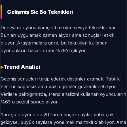
Gelişmiş Sic Bo Teknikleri
Deneyimli oyuncular için bazı ileri seviye teknikler var.
Bunları uygulamak zaman alıyor ama sonuçları etkili
oluyor. Araştırmalara göre, bu teknikleri kullanan
oyuncuların başarı oranı %78'e çıkıyor.
Trend Analizi
Geçmiş sonuçları takip ederek desenler aramak. Tabii ki
her tur bağımsız ama bazı eğilimler gözlemlenebiliyor.
Verilere baktığımızda, trend analizini kullanan oyuncuların
%63'ü pozitif sonuç alıyor.
Yani şu oluyor: son 20 turda küçük sayılar daha çok
geldiyse, büyük sayılara yönelmek mantıklı olabiliyor. Ama