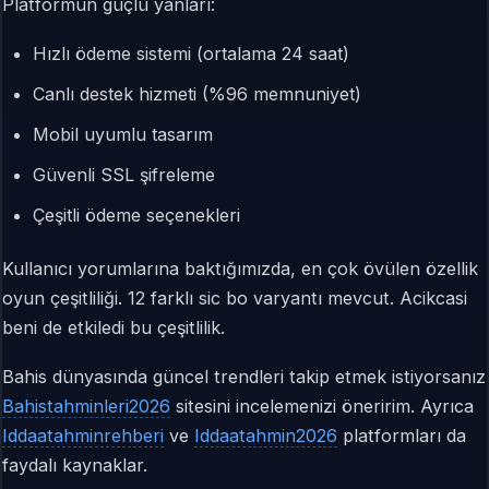
Platformun güçlü yanları:
Hızlı ödeme sistemi (ortalama 24 saat)
Canlı destek hizmeti (%96 memnuniyet)
Mobil uyumlu tasarım
Güvenli SSL şifreleme
Çeşitli ödeme seçenekleri
Kullanıcı yorumlarına baktığımızda, en çok övülen özellik
oyun çeşitliliği. 12 farklı sic bo varyantı mevcut. Acikcasi
beni de etkiledi bu çeşitlilik.
Bahis dünyasında güncel trendleri takip etmek istiyorsanız
Bahistahminleri2026
sitesini incelemenizi öneririm. Ayrıca
Iddaatahminrehberi
ve
Iddaatahmin2026
platformları da
faydalı kaynaklar.