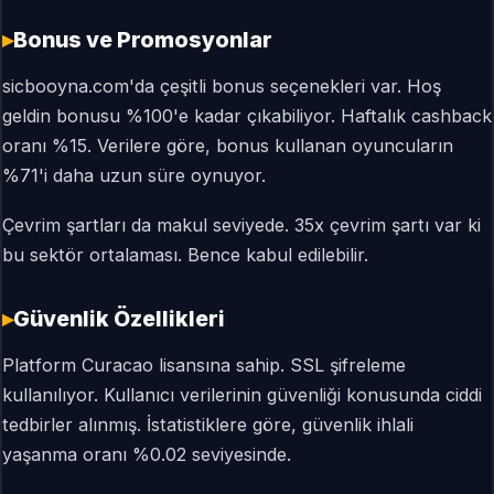
Bonus ve Promosyonlar
sicbooyna.com'da çeşitli bonus seçenekleri var. Hoş
geldin bonusu %100'e kadar çıkabiliyor. Haftalık cashback
oranı %15. Verilere göre, bonus kullanan oyuncuların
%71'i daha uzun süre oynuyor.
Çevrim şartları da makul seviyede. 35x çevrim şartı var ki
bu sektör ortalaması. Bence kabul edilebilir.
Güvenlik Özellikleri
Platform Curacao lisansına sahip. SSL şifreleme
kullanılıyor. Kullanıcı verilerinin güvenliği konusunda ciddi
tedbirler alınmış. İstatistiklere göre, güvenlik ihlali
yaşanma oranı %0.02 seviyesinde.