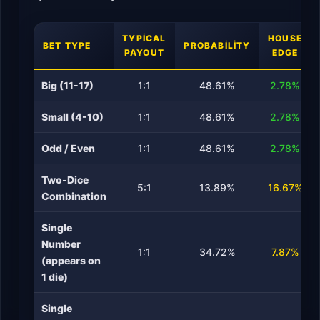
TYPICAL
HOUSE
BET TYPE
PROBABILITY
PAYOUT
EDGE
Big (11-17)
1:1
48.61%
2.78%
Small (4-10)
1:1
48.61%
2.78%
Odd / Even
1:1
48.61%
2.78%
Two-Dice
5:1
13.89%
16.67%
Combination
Single
Number
1:1
34.72%
7.87%
(appears on
1 die)
Single