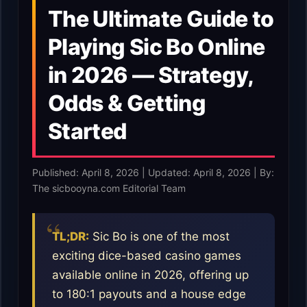
The Ultimate Guide to
Playing Sic Bo Online
in 2026 — Strategy,
Odds & Getting
Started
Published: April 8, 2026 | Updated: April 8, 2026 | By:
The sicbooyna.com Editorial Team
TL;DR:
Sic Bo is one of the most
exciting dice-based casino games
available online in 2026, offering up
to 180:1 payouts and a house edge