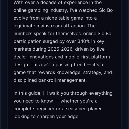
With over a decade of experience in the
online gambling industry, I've watched Sic Bo
evolve from a niche table game into a
legitimate mainstream attraction. The
numbers speak for themselves: online Sic Bo
participation surged by over 340% in key
markets during 2025-2026, driven by live
dealer innovations and mobile-first platform
design. This isn't a passing trend — it's a
game that rewards knowledge, strategy, and
disciplined bankroll management.
In this guide, I'll walk you through everything
you need to know — whether you're a
complete beginner or a seasoned player
looking to sharpen your edge.