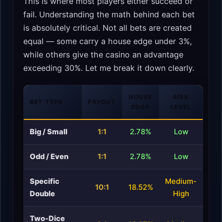
This is where most players either succeed or
fail. Understanding the math behind each bet
is absolutely critical. Not all bets are created
equal — some carry a house edge under 3%,
while others give the casino an advantage
exceeding 30%. Let me break it down clearly.
HOUSE
RISK
BET TYPE
PAYOUT
EDGE
LEVEL
Big / Small
1:1
2.78%
Low
Odd / Even
1:1
2.78%
Low
Specific
Medium-
10:1
18.52%
Double
High
Two-Dice