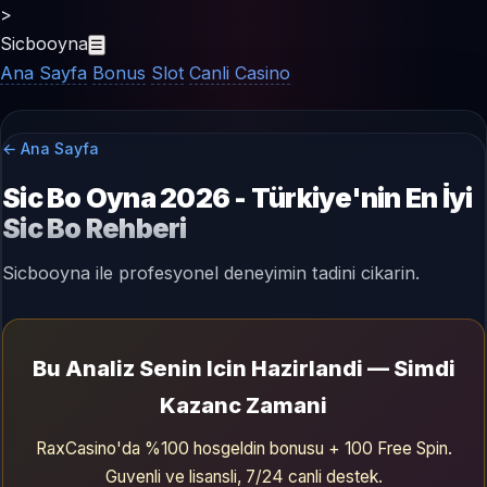
>
Sicbooyna
☰
Ana Sayfa
Bonus
Slot
Canli Casino
← Ana Sayfa
Sic Bo Oyna 2026 - Türkiye'nin En İyi
Sic Bo Rehberi
Sicbooyna ile profesyonel deneyimin tadini cikarin.
Bu Analiz Senin Icin Hazirlandi — Simdi
Kazanc Zamani
RaxCasino'da %100 hosgeldin bonusu + 100 Free Spin.
Guvenli ve lisansli, 7/24 canli destek.