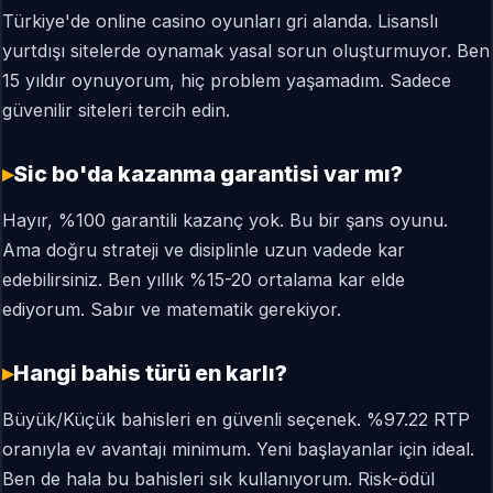
Türkiye'de online casino oyunları gri alanda. Lisanslı
yurtdışı sitelerde oynamak yasal sorun oluşturmuyor. Ben
15 yıldır oynuyorum, hiç problem yaşamadım. Sadece
güvenilir siteleri tercih edin.
Sic bo'da kazanma garantisi var mı?
Hayır, %100 garantili kazanç yok. Bu bir şans oyunu.
Ama doğru strateji ve disiplinle uzun vadede kar
edebilirsiniz. Ben yıllık %15-20 ortalama kar elde
ediyorum. Sabır ve matematik gerekiyor.
Hangi bahis türü en karlı?
Büyük/Küçük bahisleri en güvenli seçenek. %97.22 RTP
oranıyla ev avantajı minimum. Yeni başlayanlar için ideal.
Ben de hala bu bahisleri sık kullanıyorum. Risk-ödül