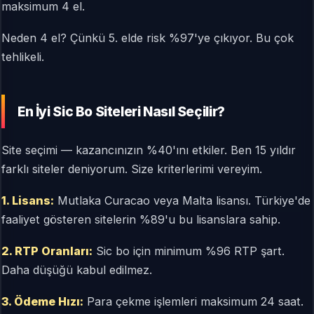
maksimum 4 el.
Neden 4 el? Çünkü 5. elde risk %97'ye çıkıyor. Bu çok
tehlikeli.
En İyi Sic Bo Siteleri Nasıl Seçilir?
Site seçimi — kazancınızın %40'ını etkiler. Ben 15 yıldır
farklı siteler deniyorum. Size kriterlerimi vereyim.
1. Lisans:
Mutlaka Curacao veya Malta lisansı. Türkiye'de
faaliyet gösteren sitelerin %89'u bu lisanslara sahip.
2. RTP Oranları:
Sic bo için minimum %96 RTP şart.
Daha düşüğü kabul edilmez.
3. Ödeme Hızı:
Para çekme işlemleri maksimum 24 saat.