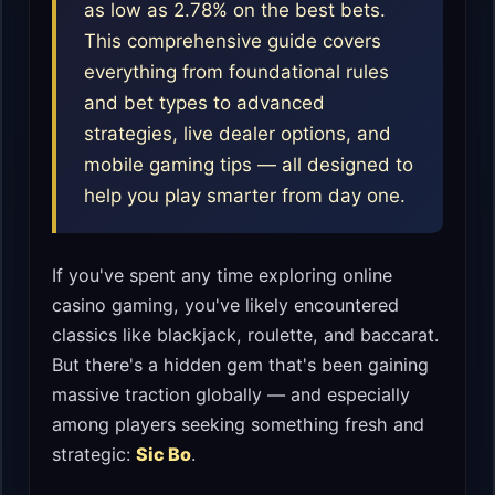
as low as 2.78% on the best bets.
This comprehensive guide covers
everything from foundational rules
and bet types to advanced
strategies, live dealer options, and
mobile gaming tips — all designed to
help you play smarter from day one.
If you've spent any time exploring online
casino gaming, you've likely encountered
classics like blackjack, roulette, and baccarat.
But there's a hidden gem that's been gaining
massive traction globally — and especially
among players seeking something fresh and
strategic:
Sic Bo
.