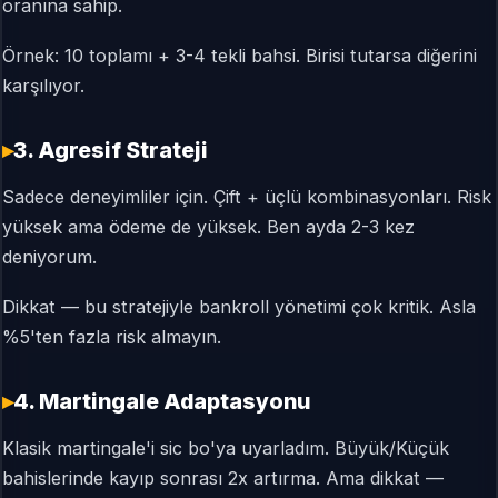
oranına sahip.
Örnek: 10 toplamı + 3-4 tekli bahsi. Birisi tutarsa diğerini
karşılıyor.
3. Agresif Strateji
Sadece deneyimliler için. Çift + üçlü kombinasyonları. Risk
yüksek ama ödeme de yüksek. Ben ayda 2-3 kez
deniyorum.
Dikkat — bu stratejiyle bankroll yönetimi çok kritik. Asla
%5'ten fazla risk almayın.
4. Martingale Adaptasyonu
Klasik martingale'i sic bo'ya uyarladım. Büyük/Küçük
bahislerinde kayıp sonrası 2x artırma. Ama dikkat —