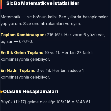
Sic Bo Matematik ve İstatistikler
Matematik — sic bo'nun kalbi. Ben yıllardır hesaplamalar
yapıyorum. Size önemli rakamları vereyim.
Toplam Kombinasyon:
216 (6³). Her zarın 6 yüzü var,
üç zar — 6x6x6.
En Sık Gelen Toplam:
10 ve 11. Her biri 27 farklı
kombinasyonla gelebiliyor.
En Nadir Toplam:
3 ve 18. Her biri sadece 1
kombinasyonla gelebiliyor.
Olasılık Hesaplamaları
Büyük (11-17) gelme olasılığı: 105/216 = %48.61