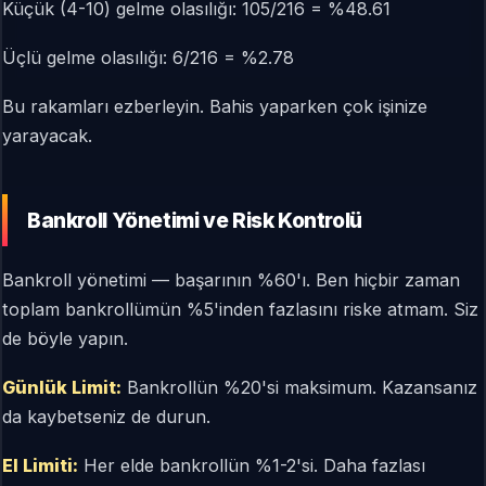
Küçük (4-10) gelme olasılığı: 105/216 = %48.61
Üçlü gelme olasılığı: 6/216 = %2.78
Bu rakamları ezberleyin. Bahis yaparken çok işinize
yarayacak.
Bankroll Yönetimi ve Risk Kontrolü
Bankroll yönetimi — başarının %60'ı. Ben hiçbir zaman
toplam bankrollümün %5'inden fazlasını riske atmam. Siz
de böyle yapın.
Günlük Limit:
Bankrollün %20'si maksimum. Kazansanız
da kaybetseniz de durun.
El Limiti:
Her elde bankrollün %1-2'si. Daha fazlası