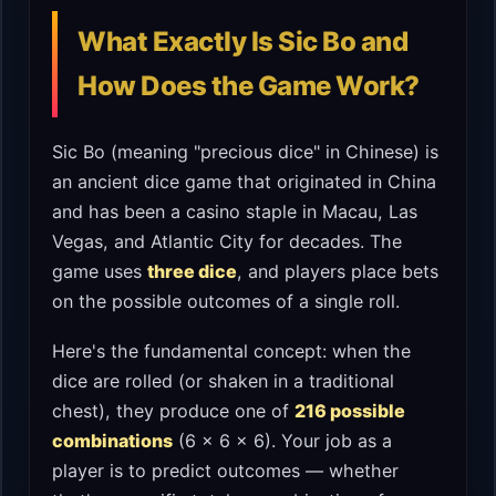
What Exactly Is Sic Bo and
How Does the Game Work?
Sic Bo (meaning "precious dice" in Chinese) is
an ancient dice game that originated in China
and has been a casino staple in Macau, Las
Vegas, and Atlantic City for decades. The
game uses
three dice
, and players place bets
on the possible outcomes of a single roll.
Here's the fundamental concept: when the
dice are rolled (or shaken in a traditional
chest), they produce one of
216 possible
combinations
(6 × 6 × 6). Your job as a
player is to predict outcomes — whether