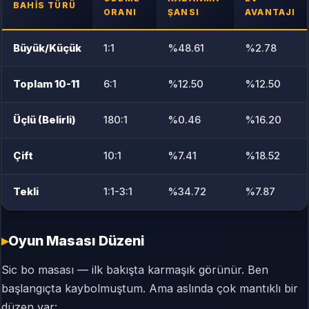
BAHIS TÜRÜ
ORANI
ŞANSI
AVANTAJI
Büyük/Küçük
1:1
%48.61
%2.78
Toplam 10-11
6:1
%12.50
%12.50
Üçlü (Belirli)
180:1
%0.46
%16.20
Çift
10:1
%7.41
%18.52
Tekli
1:1-3:1
%34.72
%7.87
Oyun Masası Düzeni
Sic bo masası — ilk bakışta karmaşık görünür. Ben
başlangıçta kaybolmuştum. Ama aslında çok mantıklı bir
düzen var: