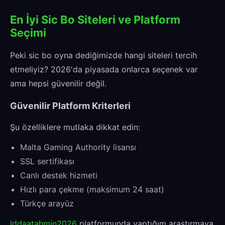
En İyi Sic Bo Siteleri ve Platform
Seçimi
Peki sic bo oyna dediğimizde hangi siteleri tercih
etmeliyiz? 2026'da piyasada onlarca seçenek var
ama hepsi güvenilir değil.
Güvenilir Platform Kriterleri
Şu özelliklere mutlaka dikkat edin:
Malta Gaming Authority lisansı
SSL sertifikası
Canlı destek hizmeti
Hızlı para çekme (maksimum 24 saat)
Türkçe arayüz
Iddaatahmin2026
platformunda yaptığım araştırmaya