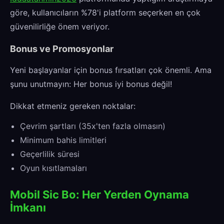
göre, kullanıcıların %78'i platform seçerken en çok
güvenilirliğe önem veriyor.
Bonus ve Promosyonlar
Yeni başlayanlar için bonus fırsatları çok önemli. Ama
şunu unutmayın: Her bonus iyi bonus değil!
Dikkat etmeniz gereken noktalar:
Çevrim şartları (35x'ten fazla olmasın)
Minimum bahis limitleri
Geçerlilik süresi
Oyun kısıtlamaları
Mobil Sic Bo: Her Yerden Oynama
İmkanı