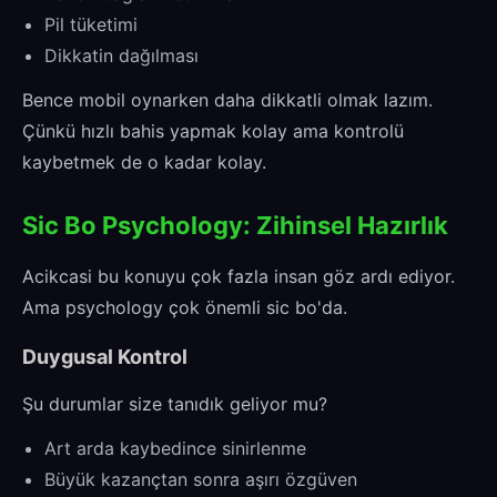
Pil tüketimi
Dikkatin dağılması
Bence mobil oynarken daha dikkatli olmak lazım.
Çünkü hızlı bahis yapmak kolay ama kontrolü
kaybetmek de o kadar kolay.
Sic Bo Psychology: Zihinsel Hazırlık
Acikcasi bu konuyu çok fazla insan göz ardı ediyor.
Ama psychology çok önemli sic bo'da.
Duygusal Kontrol
Şu durumlar size tanıdık geliyor mu?
Art arda kaybedince sinirlenme
Büyük kazançtan sonra aşırı özgüven