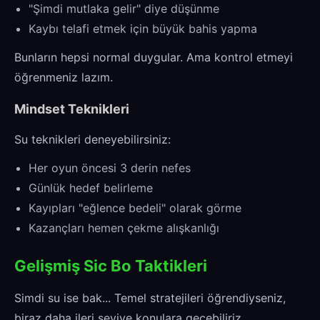
"Şimdi mutlaka gelir" diye düşünme
Kaybı telafi etmek için büyük bahis yapma
Bunların hepsi normal duygular. Ama kontrol etmeyi
öğrenmeniz lazım.
Mindset Teknikleri
Su teknikleri deneyebilirsiniz:
Her oyun öncesi 3 derin nefes
Günlük hedef belirleme
Kayıpları "eğlence bedeli" olarak görme
Kazançları hemen çekme alışkanlığı
Gelişmiş Sic Bo Taktikleri
Simdi su ise bak... Temel stratejileri öğrendiyseniz,
biraz daha ileri seviye konulara geçebiliriz.