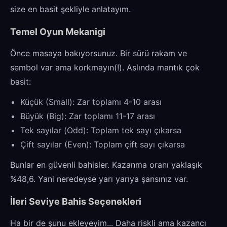
size en basit şekliyle anlatayım.
Temel Oyun Mekanigi
Önce masaya bakıyorsunuz. Bir sürü rakam ve
sembol var ama korkmayın(!). Aslında mantık çok
basit:
Küçük (Small): Zar toplamı 4-10 arası
Büyük (Big): Zar toplamı 11-17 arası
Tek sayılar (Odd): Toplam tek sayı çıkarsa
Çift sayılar (Even): Toplam çift sayı çıkarsa
Bunlar en güvenli bahisler. Kazanma oranı yaklaşık
%48,6. Yani neredeyse yarı yarıya şansınız var.
İleri Seviye Bahis Seçenekleri
Ha bir de şunu ekleyeyim... Daha riskli ama kazancı