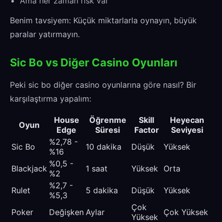
Ama her zaman risk var
Benim tavsiyem: Küçük miktarlarla oynayın, büyük
paralar yatırmayın.
Sic Bo vs Diğer Casino Oyunları
Peki sic bo diğer casino oyunlarına göre nasıl? Bir
karşılaştırma yapalım:
House
Öğrenme
Skill
Heyecan
Oyun
Edge
Süresi
Factor
Seviyesi
%2,78 -
Sic Bo
10 dakika
Düşük
Yüksek
%16
%0,5 -
Blackjack
1 saat
Yüksek
Orta
%2
%2,7 -
Rulet
5 dakika
Düşük
Yüksek
%5,3
Çok
Poker
Değişken
Aylar
Çok Yüksek
Yüksek