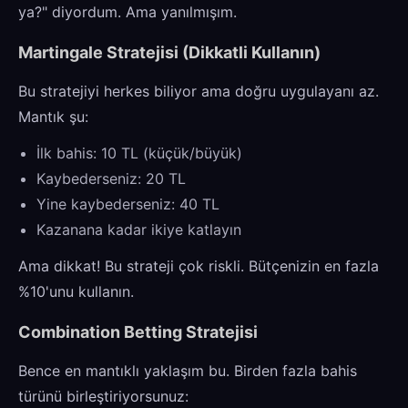
ya?" diyordum. Ama yanılmışım.
Martingale Stratejisi (Dikkatli Kullanın)
Bu stratejiyi herkes biliyor ama doğru uygulayanı az.
Mantık şu:
İlk bahis: 10 TL (küçük/büyük)
Kaybederseniz: 20 TL
Yine kaybederseniz: 40 TL
Kazanana kadar ikiye katlayın
Ama dikkat! Bu strateji çok riskli. Bütçenizin en fazla
%10'unu kullanın.
Combination Betting Stratejisi
Bence en mantıklı yaklaşım bu. Birden fazla bahis
türünü birleştiriyorsunuz: