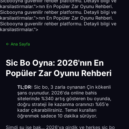
Sicbooyna guvenilir rehber platformu. Detayli bilgi ve
karsilastirmalar.">nın En Popüler Zar Oyunu Rehberi.
Sicbooyna guvenilir rehber platformu. Detayli bilgi ve
karsilastirmalar.">nın En Popüler Zar Oyunu Rehberi.
Sicbooyna guvenilir rehber platformu. Detayli bilgi ve
karsilastirmalar.">
← Ana Sayfa
Sic Bo Oyna: 2026'nın En
Popüler Zar Oyunu Rehberi
TL;DR:
Sic bo, 3 zarla oynanan Çin kökenli
şans oyunudur. 2026'da online bahis
sitelerinde %340 artış gösteren bu oyunda,
doğru strateji ile kazanma oranınızı %65'e
kadar çıkarabilirsiniz. Temel kuralları
öğrenmek sadece 10 dakika sürüyor.
Şimdi şu işe bak... 2026'ya girdik ve herkes sic bo