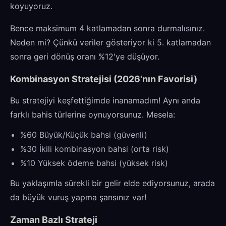
koyuyoruz.
Bence maksimum 4 katlamadan sonra durmalısınız.
Neden mi? Çünkü veriler gösteriyor ki 5. katlamadan
sonra geri dönüş oranı %12'ye düşüyor.
Kombinasyon Stratejisi (2026'nın Favorisi)
Bu stratejiyi keşfettiğimde inanamadım! Aynı anda
farklı bahis türlerine oynuyorsunuz. Mesela:
%60 Büyük/Küçük bahsi (güvenli)
%30 İkili kombinasyon bahsi (orta risk)
%10 Yüksek ödeme bahsi (yüksek risk)
Bu yaklaşımla sürekli bir gelir elde ediyorsunuz, arada
da büyük vuruş yapma şansınız var!
Zaman Bazlı Strateji