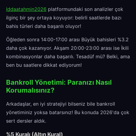
Iddaatahmin2026
platformundaki son analizler çok
ilginç bir şey ortaya koyuyor: belirli saatlerde bazı
bahis türleri daha başarılı oluyor!
Öğleden sonra 14:00-17:00 arası Büyük bahisleri %3.2
daha çok kazanıyor. Akşam 20:00-23:00 arası ise İkili
kombinasyonlar daha başarılı. Tesadüf mü? Belki, ama
ben bu saatlere dikkat ediyorum!
Bankroll Yönetimi: Paranızı Nasıl
Korumalısınız?
Arkadaşlar, en iyi stratejiyi bilseniz bile bankroll
yönetiminiz yoksa batarsınız! Bu konuda 2026'da çok
sert dersler aldık.
%5 Kuralı (Altın Kural)