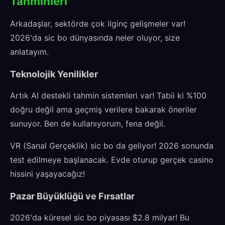
Tahminleri
Arkadaşlar, sektörde çok ilginç gelişmeler var!
2026'da sic bo dünyasında neler oluyor, size
anlatayım.
Teknolojik Yenilikler
Artık AI destekli tahmin sistemleri var! Tabii ki %100
doğru değil ama geçmiş verilere bakarak öneriler
sunuyor. Ben de kullanıyorum, fena değil.
VR (Sanal Gerçeklik) sic bo da geliyor! 2026 sonunda
test edilmeye başlanacak. Evde oturup gerçek casino
hissini yaşayacağız!
Pazar Büyüklüğü ve Fırsatlar
2026'da küresel sic bo piyasası $2.8 milyar! Bu