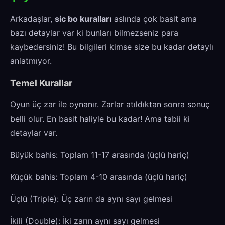
Arkadaşlar,
sic bo kuralları
aslında çok basit ama
bazı detaylar var ki bunları bilmezseniz para
kaybedersiniz! Bu bilgileri kimse size bu kadar detaylı
anlatmıyor.
Temel Kurallar
Oyun üç zar ile oynanır. Zarlar atıldıktan sonra sonuç
belli olur. En basit haliyle bu kadar! Ama tabii ki
detaylar var.
Büyük bahis: Toplam 11-17 arasında (üçlü hariç)
Küçük bahis: Toplam 4-10 arasında (üçlü hariç)
Üçlü (Triple): Üç zarın da aynı sayı gelmesi
İkili (Double): İki zarın aynı sayı gelmesi