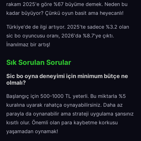
rakam 2025'e göre %67 büyüme demek. Neden bu
kadar büyüyor? Çünkü oyun basit ama heyecanlı!
Türkiye'de de ilgi artıyor. 2025'te sadece %3.2 olan
sic bo oyuncusu oranı, 2026'da %8.7'ye çıktı.
İnanılmaz bir artış!
Sık Sorulan Sorular
Sic bo oyna deneyimi için minimum bütçe ne
olmalı?
Başlangıç için 500-1000 TL yeterli. Bu miktarla %5
kuralına uyarak rahatça oynayabilirsiniz. Daha az
parayla da oynanabilir ama strateji uygulama şansınız
kısıtlı olur. Önemli olan para kaybetme korkusu
yaşamadan oynamak!