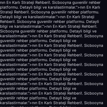
nın En Karlı Strateji Rehberi!. Sicbooyna guvenilir rehber
platformu. Detayli bilgi ve karsilastirmalar.">nın En Karlı
Strateji Rehberi!. Sicbooyna guvenilir rehber platformu.
Detayli bilgi ve karsilastirmalar.">nın En Karlı Strateji
Rehberi!. Sicbooyna guvenilir rehber platformu. Detayli
bilgi ve karsilastirmalar.">nın En Karlı Strateji Rehberi!.
Sicbooyna guvenilir rehber platformu. Detayli bilgi ve
karsilastirmalar.">nın En Karlı Strateji Rehberi!. Sicbooyna
guvenilir rehber platformu. Detayli bilgi ve
karsilastirmalar.">nın En Karlı Strateji Rehberi!. Sicbooyna
guvenilir rehber platformu. Detayli bilgi ve
karsilastirmalar.">nın En Karlı Strateji Rehberi!. Sicbooyna
guvenilir rehber platformu. Detayli bilgi ve
karsilastirmalar.">nın En Karlı Strateji Rehberi!. Sicbooyna
guvenilir rehber platformu. Detayli bilgi ve
karsilastirmalar.">nın En Karlı Strateji Rehberi!. Sicbooyna
guvenilir rehber platformu. Detayli bilgi ve
karsilastirmalar.">nın En Karlı Strateji Rehberi!. Sicbooyna
guvenilir rehber platformu. Detayli bilgi ve
karsilastirmalar.">nın En Karlı Strateji Rehberi!. Sicbooyna
guvenilir rehber platformu. Detayli bilgi ve
karsilastirmalar.">nın En Karlı Strateji Rehberi!. Sicbooyna