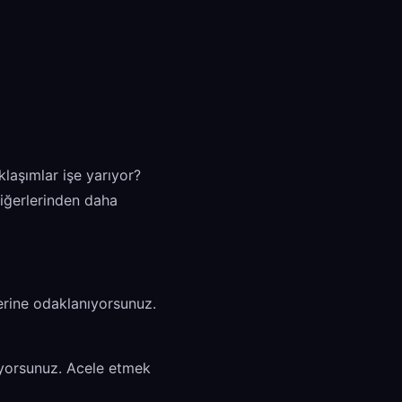
aşımlar işe yarıyor?
diğerlerinden daha
lerine odaklanıyorsunuz.
ıyorsunuz. Acele etmek