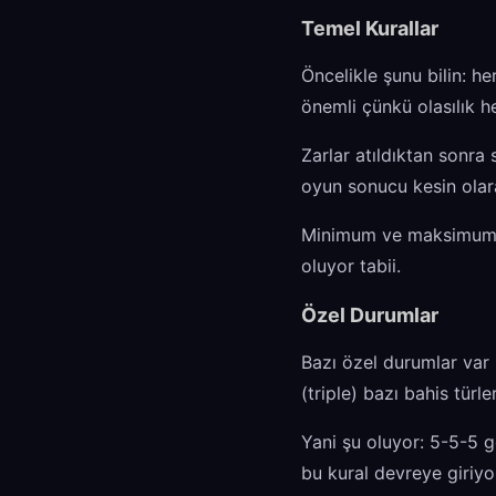
Temel Kurallar
Öncelikle şunu bilin: h
önemli çünkü olasılık h
Zarlar atıldıktan sonra
oyun sonucu kesin olara
Minimum ve maksimum ba
oluyor tabii.
Özel Durumlar
Bazı özel durumlar var 
(triple) bazı bahis türl
Yani şu oluyor: 5-5-5 
bu kural devreye giriyo