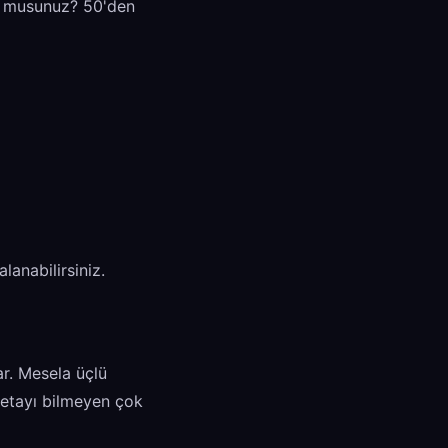
yor musunuz? 50'den
lanabilirsiniz.
ar. Mesela üçlü
detayı bilmeyen çok