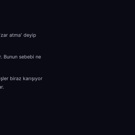
'zar atma' deyip
or. Bunun sebebi ne
ler biraz karışıyor
r.