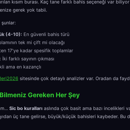
ırılan kısım burası. Kaç tane farklı bahis seçeneği var bili
enize gerek yok tabii.
 şunlar:
ük (4-10):
En güvenli bahis türü
plamının tek mi çift mi olacağı
ten 17'ye kadar spesifik toplamlar
:
İki farklı sayının çıkması
kli ama en kazançlı
leri2026
sitesinde çok detaylı analizler var. Oradan da fayda
: Bilmeniz Gereken Her Şey
im...
Sic bo kuralları
aslında çok basit ama bazı incelikleri v
ayıdan üç tane gelirse, büyük/küçük bahisleri kaybeder. Bu 