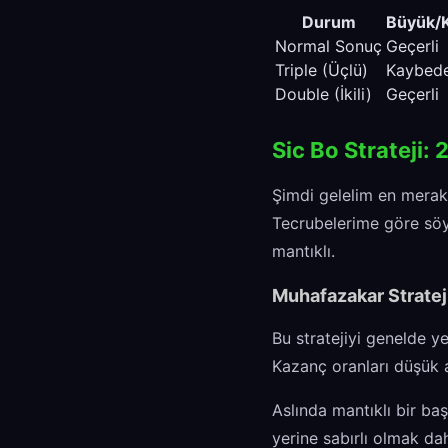
Durum
Büyük/K
Normal Sonuç
Geçerli
Triple (Üçlü)
Kaybed
Double (İkili)
Geçerli
Sic Bo Strateji: 
Şimdi gelelim en merak
Tecrubelerime göre söyl
mantıklı.
Muhafazakar Stratej
Bu stratejiyi genelde y
Kazanç oranları düşük
Aslında mantıklı bir b
yerine sabırlı olmak dah