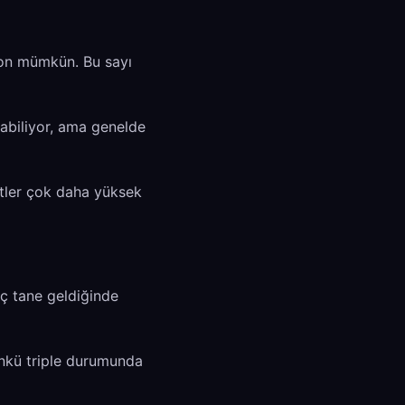
syon mümkün. Bu sayı
labiliyor, ama genelde
itler çok daha yüksek
üç tane geldiğinde
ünkü triple durumunda