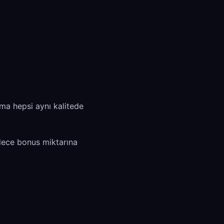
ma hepsi aynı kalitede
adece bonus miktarına