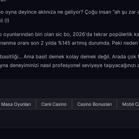
 bo oyna deyince aklınıza ne geliyor? Çoğu insan "ah şu za
l (!)
 oyunlarından biri olan sic bo, 2026'da tekrar popülerlik ka
ynanma oranı son 2 yılda %145 artmış durumda. Peki neden 
asitliği... Ama basit demek kolay demek değil. Arada çok 
yna deneyiminizi nasıl profesyonel seviyeye taşıyacağınızı 
Masa Oyunları
Canlı Casino
Casino Bonusları
Mobil C