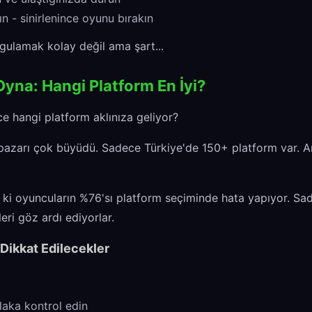
n - sinirlenince oyunu bırakın
ygulamak kolay değil ama şart...
yna: Hangi Platform En İyi?
e hangi platform aklınıza geliyor?
pazarı çok büyüdü. Sadece Türkiye'de 150+ platform var. A
r ki oyuncuların %76'sı platform seçiminde hata yapıyor. S
leri göz ardı ediyorlar.
Dikkat Edilecekler
aka kontrol edin