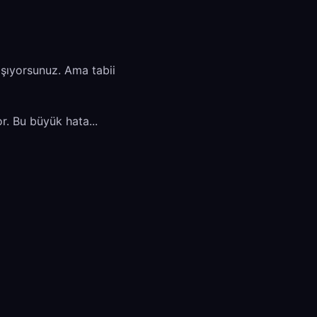
ışıyorsunuz. Ama tabii
r. Bu büyük hata...