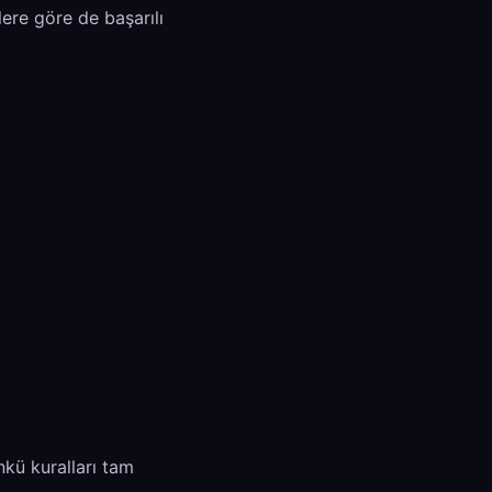
lere göre de başarılı
nkü kuralları tam