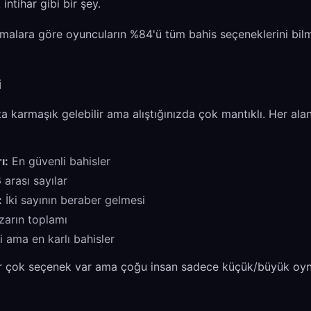
ntihar gibi bir şey.
rmalara göre oyuncuların %84'ü tüm bahis seçeneklerini bilm
i
a karmaşık gelebilir ama alıştığınızda çok mantıklı. Her alan
ı:
En güvenli bahisler
 arası sayılar
:
İki sayının beraber gelmesi
arın toplamı
i ama en karlı bahisler
r çok seçenek var ama çoğu insan sadece küçük/büyük oynuy