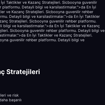
 İyi Taktikler ve Kazanç Stratejileri. Sicbooyna guvenilir
 platformu. Detayli bilgi ve karsilastirmalar.">da En İyi
kler ve Kazanç Stratejileri. Sicbooyna guvenilir rehber
rmu. Detayli bilgi ve karsilastirmalar.">da En İyi Taktikler
azanç Stratejileri. Sicbooyna guvenilir rehber platformu.
i bilgi ve karsilastirmalar.">da En İyi Taktikler ve Kazanç
jileri. Sicbooyna guvenilir rehber platformu. Detayli bilgi ve
stirmalar.">da En İyi Taktikler ve Kazanç Stratejileri.
ooyna guvenilir rehber platformu. Detayli bilgi ve
 Stratejileri
eri ve risk
daha başarılı