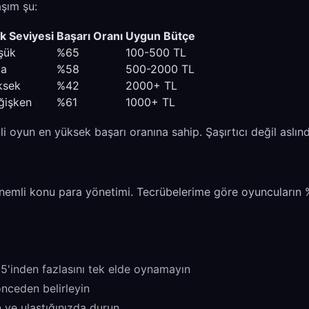
aşım şu:
k Seviyesi
Başarı Oranı
Uygun Bütçe
şük
%65
100-500 TL
ta
%58
500-2000 TL
ksek
%42
2000+ TL
ğişken
%61
1000+ TL
 oyun en yüksek başarı oranına sahip. Şaşırtıcı değil aslınd
 önemli konu para yönetimi. Tecrübelerime göre oyuncuların
5'inden fazlasını tek elde oynamayın
önceden belirleyin
 ve ulaştığınızda durun