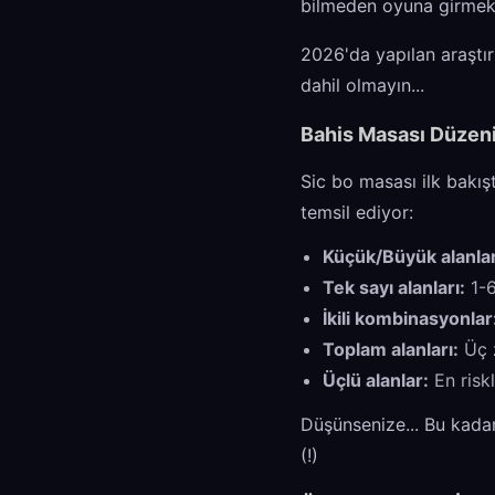
bilmeden oyuna girmek i
2026'da yapılan araştı
dahil olmayın...
Bahis Masası Düzen
Sic bo masası ilk bakışt
temsil ediyor:
Küçük/Büyük alanlar
Tek sayı alanları:
1-6
İkili kombinasyonlar
Toplam alanları:
Üç z
Üçlü alanlar:
En riskl
Düşünsenize... Bu kada
(!)