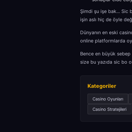
Şimdi şu işe bak... Sic
işin aslı hiç de öyle deği
Dünyanın en eski casino
online platformlarda o
Bence en büyük sebep b
size bu yazıda sic bo o
Kategoriler
Casino Oyunları
Casino Stratejileri