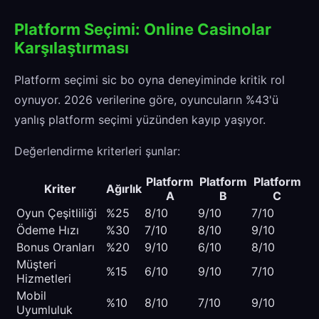
Platform Seçimi: Online Casinolar
Karşılaştırması
Platform seçimi sic bo oyna deneyiminde kritik rol
oynuyor. 2026 verilerine göre, oyuncuların %43'ü
yanlış platform seçimi yüzünden kayıp yaşıyor.
Değerlendirme kriterleri şunlar:
Platform
Platform
Platform
Kriter
Ağırlık
A
B
C
Oyun Çeşitliliği
%25
8/10
9/10
7/10
Ödeme Hızı
%30
7/10
8/10
9/10
Bonus Oranları
%20
9/10
6/10
8/10
Müşteri
%15
6/10
9/10
7/10
Hizmetleri
Mobil
%10
8/10
7/10
9/10
Uyumluluk