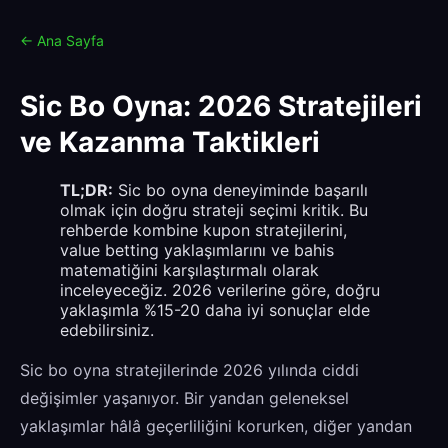
← Ana Sayfa
Sic Bo Oyna: 2026 Stratejileri
ve Kazanma Taktikleri
TL;DR:
Sic bo oyna deneyiminde başarılı
olmak için doğru strateji seçimi kritik. Bu
rehberde kombine kupon stratejilerini,
value betting yaklaşımlarını ve bahis
matematiğini karşılaştırmalı olarak
inceleyeceğiz. 2026 verilerine göre, doğru
yaklaşımla %15-20 daha iyi sonuçlar elde
edebilirsiniz.
Sic bo oyna stratejilerinde 2026 yılında ciddi
değişimler yaşanıyor. Bir yandan geleneksel
yaklaşımlar hâlâ geçerliliğini korurken, diğer yandan