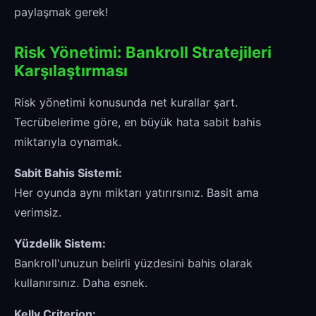
paylaşmak gerek!
Risk Yönetimi: Bankroll Stratejileri
Karşılaştırması
Risk yönetimi konusunda net kurallar şart.
Tecrübelerime göre, en büyük hata sabit bahis
miktarıyla oynamak.
Sabit Bahis Sistemi:
Her oyunda aynı miktarı yatırırsınız. Basit ama
verimsiz.
Yüzdelik Sistem:
Bankroll'unuzun belirli yüzdesini bahis olarak
kullanırsınız. Daha esnek.
Kelly Criterion: