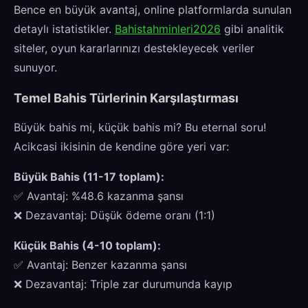
Bence en büyük avantaj, online platformlarda sunulan
detaylı istatistikler.
Bahistahminleri2026
gibi analitik
siteler, oyun kararlarınızı destekleyecek veriler
sunuyor.
Temel Bahis Türlerinin Karşılaştırması
Büyük bahis mi, küçük bahis mi? Bu eternal soru!
Acikcasi ikisinin de kendine göre yeri var:
Büyük Bahis (11-17 toplam):
✅ Avantaj: %48.6 kazanma şansı
❌ Dezavantaj: Düşük ödeme oranı (1:1)
Küçük Bahis (4-10 toplam):
✅ Avantaj: Benzer kazanma şansı
❌ Dezavantaj: Triple zar durumunda kayıp