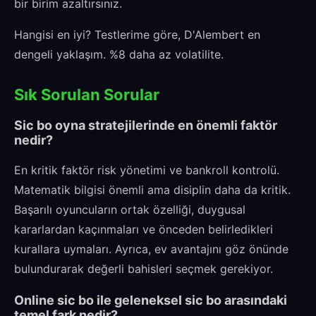
bir birim azaltırsınız.
Hangisi en iyi? Testlerime göre, D'Alembert en
dengeli yaklaşım. %8 daha az volatilite.
Sık Sorulan Sorular
Sic bo oyna stratejilerinde en önemli faktör
nedir?
En kritik faktör risk yönetimi ve bankroll kontrolü.
Matematik bilgisi önemli ama disiplin daha da kritik.
Başarılı oyuncuların ortak özelliği, duygusal
kararlardan kaçınmaları ve önceden belirledikleri
kurallara uymaları. Ayrıca, ev avantajını göz önünde
bulundurarak değerli bahisleri seçmek gerekiyor.
Online sic bo ile geleneksel sic bo arasındaki
temel fark nedir?