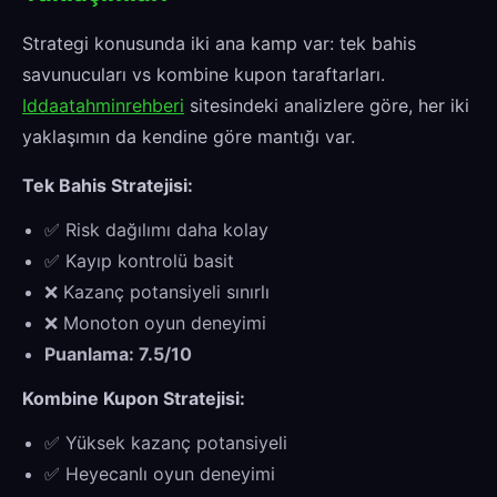
Strategi konusunda iki ana kamp var: tek bahis
savunucuları vs kombine kupon taraftarları.
Iddaatahminrehberi
sitesindeki analizlere göre, her iki
yaklaşımın da kendine göre mantığı var.
Tek Bahis Stratejisi:
✅ Risk dağılımı daha kolay
✅ Kayıp kontrolü basit
❌ Kazanç potansiyeli sınırlı
❌ Monoton oyun deneyimi
Puanlama: 7.5/10
Kombine Kupon Stratejisi:
✅ Yüksek kazanç potansiyeli
✅ Heyecanlı oyun deneyimi