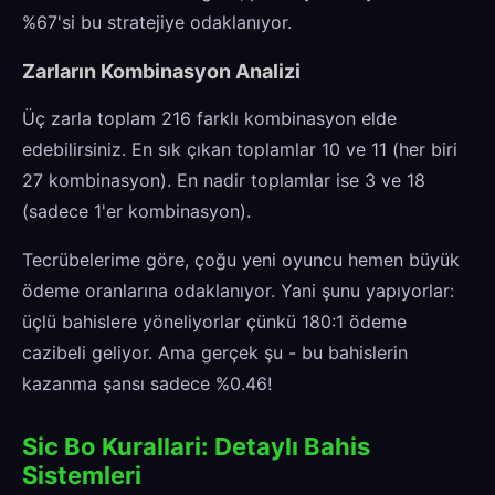
%67'si bu stratejiye odaklanıyor.
Zarların Kombinasyon Analizi
Üç zarla toplam 216 farklı kombinasyon elde
edebilirsiniz. En sık çıkan toplamlar 10 ve 11 (her biri
27 kombinasyon). En nadir toplamlar ise 3 ve 18
(sadece 1'er kombinasyon).
Tecrübelerime göre, çoğu yeni oyuncu hemen büyük
ödeme oranlarına odaklanıyor. Yani şunu yapıyorlar:
üçlü bahislere yöneliyorlar çünkü 180:1 ödeme
cazibeli geliyor. Ama gerçek şu - bu bahislerin
kazanma şansı sadece %0.46!
Sic Bo Kurallari: Detaylı Bahis
Sistemleri