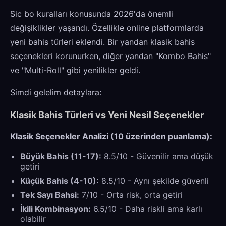
Sic bo kuralları konusunda 2026'da önemli
değişiklikler yaşandı. Özellikle online platformlarda
yeni bahis türleri eklendi. Bir yandan klasik bahis
seçenekleri korunurken, diğer yandan "Kombo Bahis"
ve "Multi-Roll" gibi yenilikler geldi.
Simdi gelelim detaylara:
Klasik Bahis Türleri vs Yeni Nesil Seçenekler
Klasik Seçenekler Analizi (10 üzerinden puanlama):
Büyük Bahis (11-17):
8.5/10 - Güvenilir ama düşük
getiri
Küçük Bahis (4-10):
8.5/10 - Aynı şekilde güvenli
Tek Sayı Bahsi:
7/10 - Orta risk, orta getiri
İkili Kombinasyon:
6.5/10 - Daha riskli ama karlı
olabilir