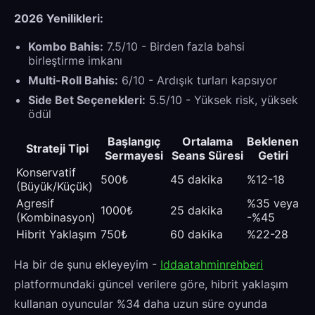
2026 Yenilikleri:
Kombo Bahis:
7.5/10 - Birden fazla bahsi
birleştirme imkanı
Multi-Roll Bahis:
6/10 - Ardışık turları kapsıyor
Side Bet Seçenekleri:
5.5/10 - Yüksek risk, yüksek
ödül
Başlangıç
Ortalama
Beklenen
Strateji Tipi
Sermayesi
Seans Süresi
Getiri
Konservatif
500₺
45 dakika
%12-18
(Büyük/Küçük)
Agresif
%35 veya
1000₺
25 dakika
(Kombinasyon)
-%45
Hibrit Yaklaşım
750₺
60 dakika
%22-28
Ha bir de şunu ekleyeyim -
Iddaatahminrehberi
platformundaki güncel verilere göre, hibrit yaklaşım
kullanan oyuncular %34 daha uzun süre oyunda