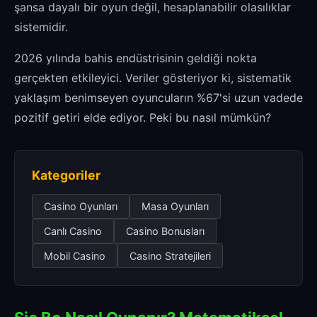
şansa dayalı bir oyun değil, hesaplanabilir olasılıklar
sistemidir.
2026 yılında bahis endüstrisinin geldiği nokta
gerçekten etkileyici. Veriler gösteriyor ki, sistematik
yaklaşım benimseyen oyuncuların %67'si uzun vadede
pozitif getiri elde ediyor. Peki bu nasıl mümkün?
Kategoriler
Casino Oyunları
Masa Oyunları
Canlı Casino
Casino Bonusları
Mobil Casino
Casino Stratejileri