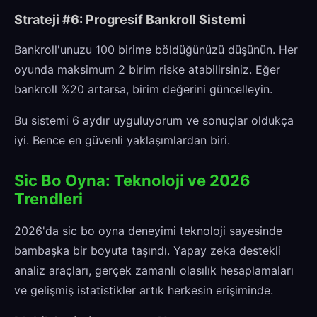
Strateji #6: Progresif Bankroll Sistemi
Bankroll'unuzu 100 birime böldüğünüzü düşünün. Her
oyunda maksimum 2 birim riske atabilirsiniz. Eğer
bankroll %20 artarsa, birim değerini güncelleyin.
Bu sistemi 6 aydır uyguluyorum ve sonuçlar oldukça
iyi. Bence en güvenli yaklaşımlardan biri.
Sic Bo Oyna: Teknoloji ve 2026
Trendleri
2026'da sic bo oyna deneyimi teknoloji sayesinde
bambaşka bir boyuta taşındı. Yapay zeka destekli
analiz araçları, gerçek zamanlı olasılık hesaplamaları
ve gelişmiş istatistikler artık herkesin erişiminde.