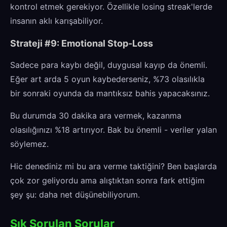
kontrol etmek gerekiyor. Özellikle losing streak'lerde
insanın aklı karışabiliyor.
Strateji #9: Emotional Stop-Loss
Sadece para kaybı değil, duygusal kayıp da önemli.
Eğer art arda 5 oyun kaybederseniz, %73 olasılıkla
bir sonraki oyunda da mantıksız bahis yapacaksınız.
Bu durumda 30 dakika ara vermek, kazanma
olasılığınızı %18 artırıyor. Bak bu önemli - veriler yalan
söylemez.
Hic denediniz mi bu ara verme taktiğini? Ben başlarda
çok zor geliyordu ama alıştıktan sonra fark ettiğim
şey şu: daha net düşünebiliyorum.
Sık Sorulan Sorular