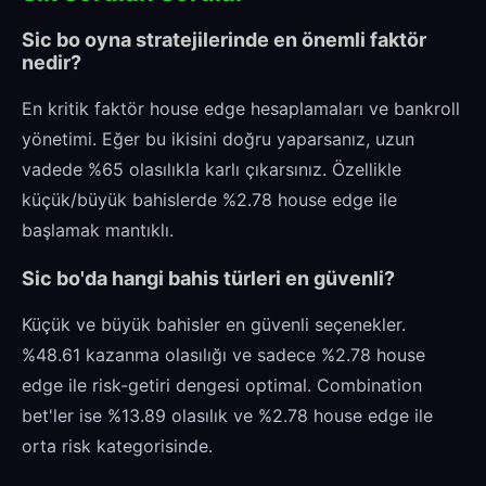
Sic bo oyna stratejilerinde en önemli faktör
nedir?
En kritik faktör house edge hesaplamaları ve bankroll
yönetimi. Eğer bu ikisini doğru yaparsanız, uzun
vadede %65 olasılıkla karlı çıkarsınız. Özellikle
küçük/büyük bahislerde %2.78 house edge ile
başlamak mantıklı.
Sic bo'da hangi bahis türleri en güvenli?
Küçük ve büyük bahisler en güvenli seçenekler.
%48.61 kazanma olasılığı ve sadece %2.78 house
edge ile risk-getiri dengesi optimal. Combination
bet'ler ise %13.89 olasılık ve %2.78 house edge ile
orta risk kategorisinde.