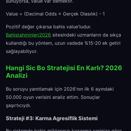
sunuyorsa, value var demektir.
Value = (Decimal Odds × Gerçek Olasılık) - 1
Pozitif değer çıkarsa bahis value'ludur.
Bahistahminleri2026
sitesindeki uzmanların da sıkça
kullandığı bu yöntem, uzun vadede %15-20 ek getiri
sağlayabiliyor.
Hangi Sic Bo Stratejisi En Karlı? 2026
Analizi
Bu soruyu yanıtlamak için 2026'nın ilk 6 ayındaki
50.000 oyun verisini analiz ettim. Sonuçlar
şaşırtıcıydı.
Strateji #3: Karma Agresiflik Sistemi
Bu sistemde bahis miktarınızı kazanma serinize göre