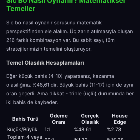
Sic Bo Nasıl Oynanır? Matematiksel
Temeller
Sic bo nasıl oynanır sorusunu matematik
perspektifinden ele alalım. Üç zarın atılmasıyla oluşan
216 farklı kombinasyon var. Bu sabit sayı, tüm
stratejilerimizin temelini oluşturuyor.
Temel Olasılık Hesaplamaları
Eğer küçük bahis (4-10) yaparsanız, kazanma
olasılığınız %48,61'dir. Büyük bahis (11-17) için de aynı
oran geçerli. Ama dikkat - triple (üçlü) durumunda her
iki bahis de kaybeder.
Ödeme
Gerçek
House
Bahis Türü
Oranı
Olasılık
Edge
Küçük/Büyük
1:1
%48.61
%2.78
Toplam 4 veya