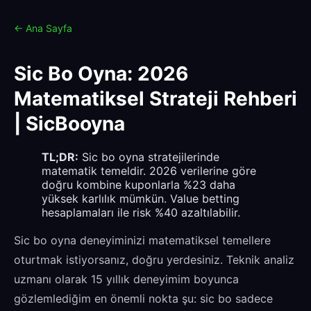
← Ana Sayfa
Sic Bo Oyna: 2026
Matematiksel Strateji Rehberi
| SicBooyna
TL;DR:
Sic bo oyna stratejilerinde
matematik temeldir. 2026 verilerine göre
doğru kombine kuponlarla %23 daha
yüksek karlılık mümkün. Value betting
hesaplamaları ile risk %40 azaltılabilir.
Sic bo oyna deneyiminizi matematiksel temellere
oturtmak istiyorsanız, doğru yerdesiniz. Teknik analiz
uzmanı olarak 15 yıllık deneyimim boyunca
gözlemlediğim en önemli nokta şu: sic bo sadece