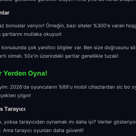
nlar
az bonuslar veriyor! Örneğin, bazı siteler %300'e varan ho
 şartlarını mutlaka okuyun!
ı konusunda çok yanıltıcı bilgiler var. Ben size doğrusunu sö
ı olmalı. 50x'in üzerindeki şartlar genellikle tuzak!
er Yerden Oyna!
yim: 2026'da oyuncuların %89'u mobil cihazlardan sic bo o
çekten çılgın!
s Tarayıcı
, yoksa tarayıcıdan oynamak mı daha iyi? Veriler gösteriyo
r. Ama tarayıcı oyunları daha güvenli!