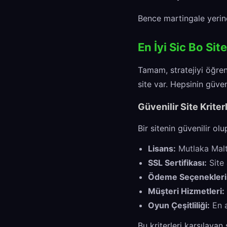
Bence martingale yerine
En İyi Sic Bo Site
Tamam, stratejiyi öğre
site var. Hepsinin güve
Güvenilir Site Kriterl
Bir sitenin güvenilir olu
Lisans:
Mutlaka Malt
SSL Sertifikası:
Site 
Ödeme Seçenekleri
Müşteri Hizmetleri:
Oyun Çeşitliliği:
En a
Bu kriterleri karşılayan