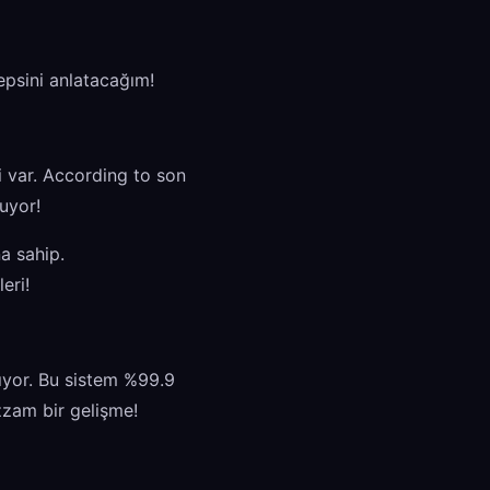
epsini anlatacağım!
i var. According to son
uyor!
na sahip.
eri!
lıyor. Bu sistem %99.9
azzam bir gelişme!