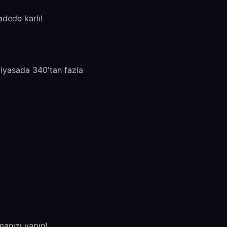
adede karlı!
piyasada 340'tan fazla
manızı yapın!