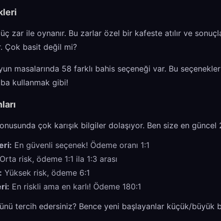
leri
üç zar ile oynanır. Bu zarlar özel bir kafeste atılır ve sonuç
. Çok basit değil mi?
un masalarında 58 farklı bahis seçeneği var. Bu seçenekler
ba kullanmak gibi!
ları
konusunda çok karışık bilgiler dolaşıyor. Ben size en güncel 
ri:
En güvenli seçenek! Ödeme oranı 1:1
Orta risk, ödeme 1:1 ila 1:3 arası
:
Yüksek risk, ödeme 6:1
ri:
En riskli ama en karlı! Ödeme 180:1
rünü tercih edersiniz? Bence yeni başlayanlar küçük/büyük b