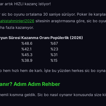
 artık HIZLI kazanç istiyor!
ir sic bo oyunu ortalama 30 saniye sürüyor. Poker ile karşıla
ahistahminleri2026
sitesinin araştırmasına göre, sic bo oyu
a fazla kazanıyor.
yun Süresi
Kazanma Oranı
Popülerlik (2026)
%48.6
%67
%42.1
%23
%45.3
%31
%38.9
%15
o hem hızlı hem de karlı. İşte bu yüzden herkes sic bo oyna 
nanır? Adım Adım Rehber
nemli kısmına geldik. Sic bo nasıl oynanır konusunda size 