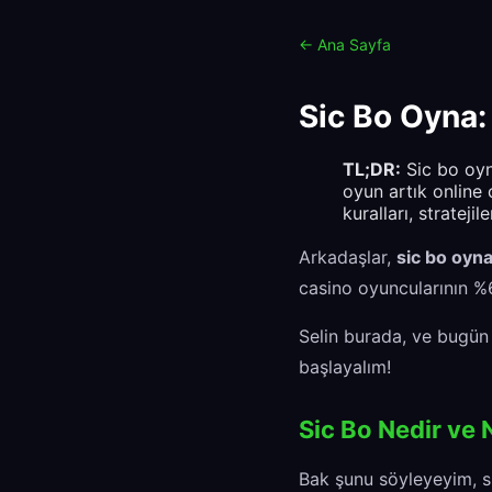
← Ana Sayfa
Sic Bo Oyna:
TL;DR:
Sic bo oyn
oyun artık online
kuralları, strateji
Arkadaşlar,
sic bo oyn
casino oyuncularının %6
Selin burada, ve bugün 
başlayalım!
Sic Bo Nedir ve 
Bak şunu söyleyeyim, si