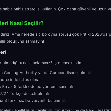
 sabit bahis stratejisi kullanın. Çok daha güvenli ve uzun v
leri Nasıl Seçilir?
ndiniz. Ama nerede sic bo oyna sorusu çok kritik! 2026'da 
nilir olduğunu sanmayın!
eri
p olmadığını nasıl anlarsınız? İşte checklistim:
a Gaming Authority ya da Curacao lisansı olmalı
adresinde https olmalı
:
En az 5 farklı ödeme yöntemi sunmalı
7/24 Türkçe destek olmalı
z 3 farklı sic bo varyantı bulunmalı
 siteler genellikle güvenilir oluyor. Ama yine de kendi araştır