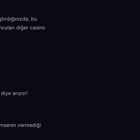
ştırdığınızda, bu
ncuları diğer casino
diye arıyor!
kimsenin vermediği