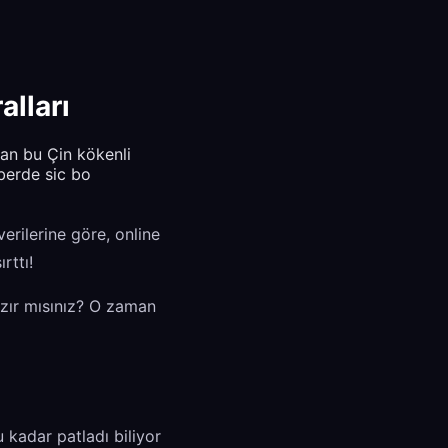
alları
an bu Çin kökenli
berde sic bo
rilerine göre, online
rttı!
azır mısınız? O zaman
 kadar patladı biliyor