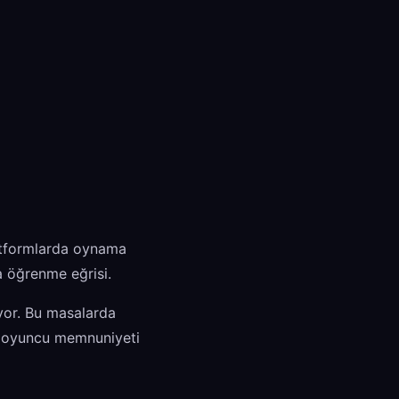
latformlarda oynama
a öğrenme eğrisi.
iyor. Bu masalarda
rde oyuncu memnuniyeti