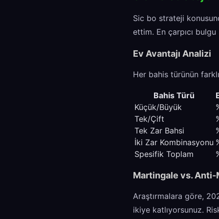
Sic bo strateji konusun
ettim. En çarpıcı bulg
Ev Avantajı Analizi
Her bahis türünün farklı
Bahis Türü
Küçük/Büyük
Tek/Çift
Tek Zar Bahsi
İki Zar Kombinasyonu
Spesifik Toplam
Martingale vs. Anti-M
Araştırmalara göre, 202
ikiye katlıyorsunuz. Ri