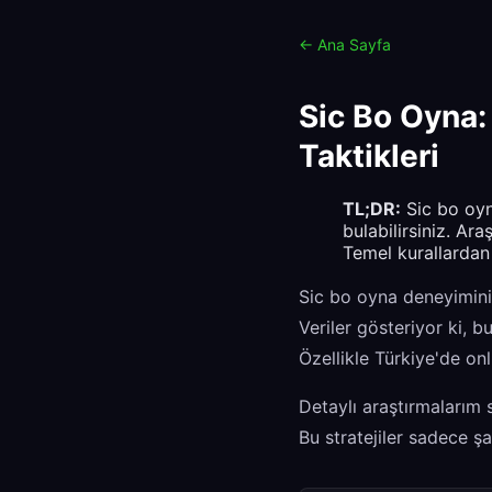
← Ana Sayfa
Sic Bo Oyna:
Taktikleri
TL;DR:
Sic bo oyna
bulabilirsiniz. Ar
Temel kurallardan
Sic bo oyna deneyiminiz
Veriler gösteriyor ki, 
Özellikle Türkiye'de on
Detaylı araştırmalarım s
Bu stratejiler sadece ş