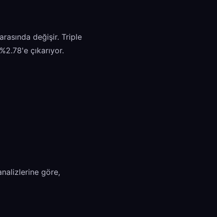
 arasında değişir. Triple
%2.78'e çıkarıyor.
nalizlerine göre,