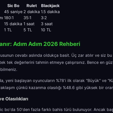
Sic Bo
Rulet
Blackjack
45 saniye
2 dakika
1.5 dakika
nı
180:1
35:1
3:2
15 dakika
1 saat
3 saat
1 TL
5 TL
10 TL
nanır: Adım Adım 2026 Rehberi
usunun cevabı aslında oldukça basit. Üç zar atılır ve siz bu 
k tek değerlerini tahmin etmeye çalışırsınız. Bence en güze
bilmeniz.
nda, yeni başlayan oyuncuların %78'i ilk olarak "Büyük" ve "Kü
 yaklaşım çünkü kazanma olasılığı %48.6 gibi yüksek bir oran
e Olasılıkları
ic bo'da 50'den fazla farklı bahis türü bulunuyor. Ancak baş