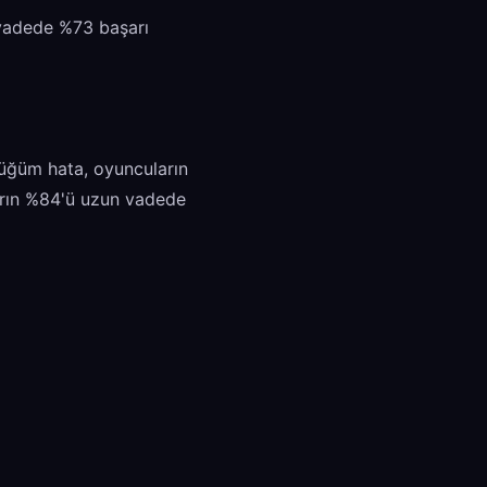
 vadede %73 başarı
rdüğüm hata, oyuncuların
ların %84'ü uzun vadede