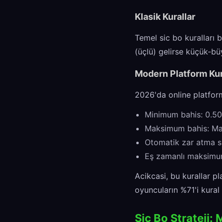
Klasik Kurallar
Temel sic bo kuralları bi
(üçlü) gelirse küçük-bü
Modern Platform Kur
2026'da online platform
Minimum bahis: 0.50 
Maksimum bahis: Ma
Otomatik zar atma sü
Eş zamanlı maksimum
Acikcasi, bu kurallar p
oyuncuların %71'i kural 
Sic Bo Strateji: