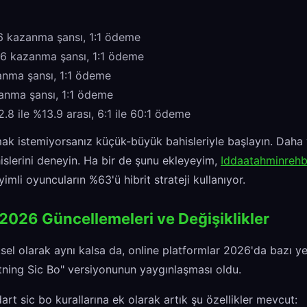
 kazanma şansı, 1:1 ödeme
 kazanma şansı, 1:1 ödeme
nma şansı, 1:1 ödeme
nma şansı, 1:1 ödeme
.8 ile %13.9 arası, 6:1 ile 60:1 ödeme
lmak istemiyorsanız küçük-büyük bahisleriyle başlayın. Dah
islerini deneyin. Ha bir de şunu ekleyeyim,
Iddaatahminrehb
yimli oyuncuların %63'ü hibrit strateji kullanıyor.
: 2026 Güncellemeleri ve Değişiklikler
sel olarak aynı kalsa da, online platformlar 2026'da bazı yen
htning Sic Bo" versiyonunun yaygınlaşması oldu.
art sic bo kurallarına ek olarak artık şu özellikler mevcut: