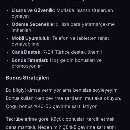
Lisans ve Güvenlik:
Mutlaka lisanslı sitelerden
oynayın
Ödeme Seçenekleri:
Hızlı para yatırma/çekme
imkanları
Mobil Uyumluluk:
Telefon ve tabletten rahat
oynayabilme
Canlı Destek:
7/24 Türkçe destek önemli
Bonus Fırsatları:
Hoş geldin bonusları ve
promosyonlar
Bonus Stratejileri
Bu bilgiyi kimse vermiyor ama ben size söyleyeyim!
Bonus kullanırken çevirme şartlarını mutlaka okuyun.
Çoğu bonus %40-50 çevirme şartı istiyor.
Tecrübelerime göre, küçük bonusları tercih etmek
daha mantıklı. Neden mi? Çünkü çevirme şartlarını