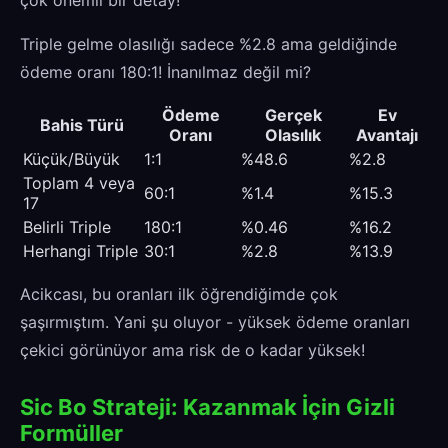
Triple gelme olasılığı sadece %2.8 ama geldiğinde
ödeme oranı 180:1! İnanılmaz değil mi?
Ödeme
Gerçek
Ev
Bahis Türü
Oranı
Olasılık
Avantajı
Küçük/Büyük
1:1
%48.6
%2.8
Toplam 4 veya
60:1
%1.4
%15.3
17
Belirli Triple
180:1
%0.46
%16.2
Herhangi Triple
30:1
%2.8
%13.9
Acikcası, bu oranları ilk öğrendiğimde çok
şaşırmıştım. Yani şu oluyor - yüksek ödeme oranları
çekici görünüyor ama risk de o kadar yüksek!
Sic Bo Strateji: Kazanmak İçin Gizli
Formüller