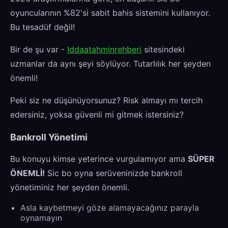
oyuncularının %82'si sabit bahis sistemini kullanıyor.
Bu tesadüf değil!
Bir de şu var -
Iddaatahminrehberi
sitesindeki
uzmanlar da aynı şeyi söylüyor. Tutarlılık her şeyden
önemli!
Peki siz ne düşünüyorsunuz? Risk almayı mı tercih
edersiniz, yoksa güvenli mi gitmek istersiniz?
Bankroll Yönetimi
Bu konuyu kimse yeterince vurgulamıyor ama
SÜPER
ÖNEMLİ!
Sic bo oyna serüveninizde bankroll
yönetiminiz her şeyden önemli.
Asla kaybetmeyi göze alamayacağınız parayla
oynamayın