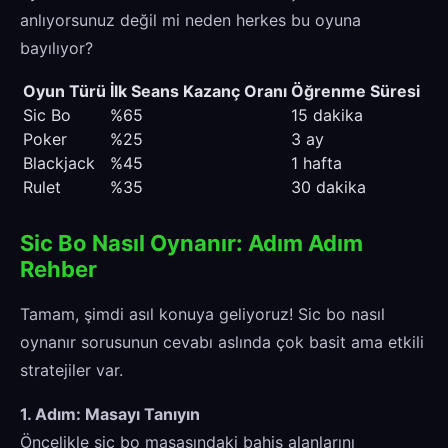
anlıyorsunuz değil mi neden herkes bu oyuna
bayılıyor?
Oyun Türü
İlk Seans Kazanç Oranı
Öğrenme Süresi
Sic Bo
%65
15 dakika
Poker
%25
3 ay
Blackjack
%45
1 hafta
Rulet
%35
30 dakika
Sic Bo Nasıl Oynanır: Adım Adım
Rehber
Tamam, şimdi asıl konuya geliyoruz! Sic bo nasıl
oynanır sorusunun cevabı aslında çok basit ama etkili
stratejiler var.
1. Adım: Masayı Tanıyın
Öncelikle sic bo masasındaki bahis alanlarını