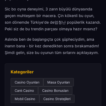
Sic bo oyna deneyimi, 3 zarın büyülü dünyasında
geçen muhteşem bir macera. Çin kökenli bu oyun,
son dönemde Türkiye'de de엄청난 popülerlik kazandı.
Peki siz de bu trendin parçası olmaya hazır mısınız?
Aslında ben de başlangıçta çok şüpheciydim, ama
inanın bana - bir kez denedikten sonra bırakamadım!
Şimdi gelin, size bu oyunun tüm sırlarını açıklayayım.
Kategoriler
Casino Oyunları
Masa Oyunları
Canlı Casino
Casino Bonusları
Mobil Casino
Casino Stratejileri