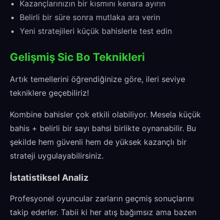
Kazançlarınızın bir kısmını kenara ayırın
Belirli bir süre sonra mutlaka ara verin
Yeni stratejileri küçük bahislerle test edin
Gelişmiş Sic Bo Teknikleri
Artık temellerini öğrendiğinize göre, ileri seviye
tekniklere geçebiliriz!
Kombine bahisler çok etkili olabiliyor. Mesela küçük
bahis + belirli bir sayı bahsi birlikte oynanabilir. Bu
şekilde hem güvenli hem de yüksek kazançlı bir
strateji uygulayabilirsiniz.
İstatistiksel Analiz
Profesyonel oyuncular zarların geçmiş sonuçlarını
takip ederler. Tabii ki her atış bağımsız ama bazen