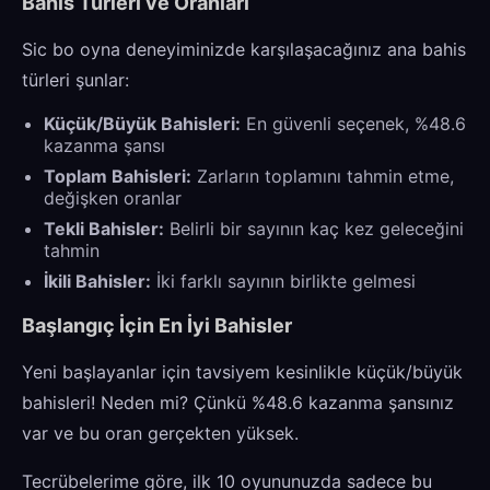
Bahis Türleri ve Oranları
Sic bo oyna deneyiminizde karşılaşacağınız ana bahis
türleri şunlar:
Küçük/Büyük Bahisleri:
En güvenli seçenek, %48.6
kazanma şansı
Toplam Bahisleri:
Zarların toplamını tahmin etme,
değişken oranlar
Tekli Bahisler:
Belirli bir sayının kaç kez geleceğini
tahmin
İkili Bahisler:
İki farklı sayının birlikte gelmesi
Başlangıç İçin En İyi Bahisler
Yeni başlayanlar için tavsiyem kesinlikle küçük/büyük
bahisleri! Neden mi? Çünkü %48.6 kazanma şansınız
var ve bu oran gerçekten yüksek.
Tecrübelerime göre, ilk 10 oyununuzda sadece bu