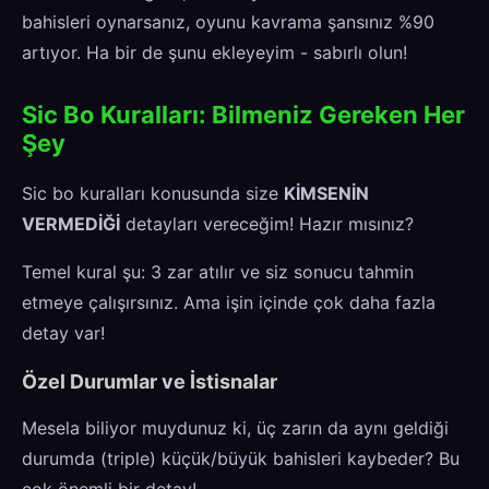
bahisleri oynarsanız, oyunu kavrama şansınız %90
artıyor. Ha bir de şunu ekleyeyim - sabırlı olun!
Sic Bo Kuralları: Bilmeniz Gereken Her
Şey
Sic bo kuralları konusunda size
KİMSENİN
VERMEDİĞİ
detayları vereceğim! Hazır mısınız?
Temel kural şu: 3 zar atılır ve siz sonucu tahmin
etmeye çalışırsınız. Ama işin içinde çok daha fazla
detay var!
Özel Durumlar ve İstisnalar
Mesela biliyor muydunuz ki, üç zarın da aynı geldiği
durumda (triple) küçük/büyük bahisleri kaybeder? Bu
çok önemli bir detay!