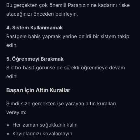
Bu gerçekten çok önemli! Paranızın ne kadarını riske
atacağınızı önceden belirleyin.
4. Sistem Kullanmamak
Rastgele bahis yapmak yerine belirli bir sistem takip
edin.
5. Öğrenmeyi Bırakmak
Sic bo basit görünse de sürekli öğrenmeye devam
edin!
Başarı İçin Altın Kurallar
Şimdi size gerçekten işe yarayan altın kuralları
vereyim:
Her zaman soğukkanlı kalın
Kayıplarınızı kovalamayın