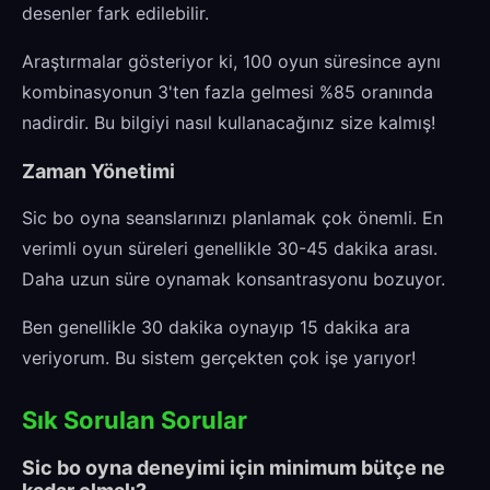
desenler fark edilebilir.
Araştırmalar gösteriyor ki, 100 oyun süresince aynı
kombinasyonun 3'ten fazla gelmesi %85 oranında
nadirdir. Bu bilgiyi nasıl kullanacağınız size kalmış!
Zaman Yönetimi
Sic bo oyna seanslarınızı planlamak çok önemli. En
verimli oyun süreleri genellikle 30-45 dakika arası.
Daha uzun süre oynamak konsantrasyonu bozuyor.
Ben genellikle 30 dakika oynayıp 15 dakika ara
veriyorum. Bu sistem gerçekten çok işe yarıyor!
Sık Sorulan Sorular
Sic bo oyna deneyimi için minimum bütçe ne