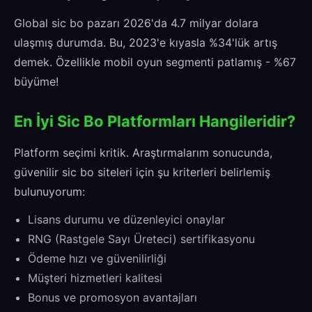
Global sic bo pazarı 2026'da 4.7 milyar dolara
ulaşmış durumda. Bu, 2023'e kıyasla %34'lük artış
demek. Özellikle mobil oyun segmenti patlamış - %67
büyüme!
En İyi Sic Bo Platformları Hangileridir?
Platform seçimi kritik. Araştırmalarım sonucunda,
güvenilir sic bo siteleri için şu kriterleri belirlemiş
bulunuyorum:
Lisans durumu ve düzenleyici onaylar
RNG (Rastgele Sayı Üreteci) sertifikasyonu
Ödeme hızı ve güvenilirliği
Müşteri hizmetleri kalitesi
Bonus ve promosyon avantajları