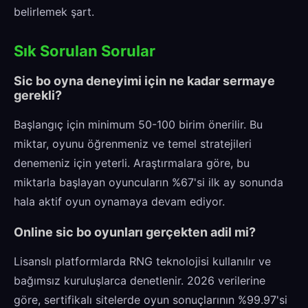
belirlemek şart.
Sık Sorulan Sorular
Sic bo oyna deneyimi için ne kadar sermaye
gerekli?
Başlangıç için minimum 50-100 birim önerilir. Bu
miktar, oyunu öğrenmeniz ve temel stratejileri
denemeniz için yeterli. Araştırmalara göre, bu
miktarla başlayan oyuncuların %67'si ilk ay sonunda
hala aktif oyun oynamaya devam ediyor.
Online sic bo oyunları gerçekten adil mi?
Lisanslı platformlarda RNG teknolojisi kullanılır ve
bağımsız kuruluşlarca denetlenir. 2026 verilerine
göre, sertifikalı sitelerde oyun sonuçlarının %99.97'si