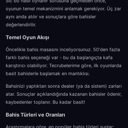
Sic bo nasıl oynanır sorusuna geçmeden önce,
oyunun temel mekanizmini anlamak gerekiyor. Üç zar
aynı anda atılır ve sonuçlara göre bahisler
değerlendirilir.
Temel Oyun Akışı
Öncelikle bahis masasını inceliyorsunuz. 50'den fazla
farklı bahis seçeneği var - bu da başlangıçta kafa
karıştırıcı olabiliyor. Tecrubelerime göre, ilk oyunlarda
basit bahislerle başlamak en mantıklısı.
Bahsinizi yaptıktan sonra dealer (ya da sistem) zarları
atar. Sonuçlar açıklandığında kazanan bahisler ödenir,
kaybedenler toplanır. Bu kadar basit!
Bahis Türleri ve Oranları
Araştırmalara göre, en popüler bahis türleri şunlar: