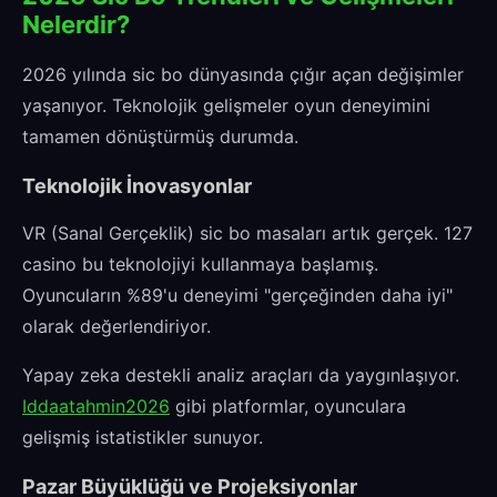
Nelerdir?
2026 yılında sic bo dünyasında çığır açan değişimler
yaşanıyor. Teknolojik gelişmeler oyun deneyimini
tamamen dönüştürmüş durumda.
Teknolojik İnovasyonlar
VR (Sanal Gerçeklik) sic bo masaları artık gerçek. 127
casino bu teknolojiyi kullanmaya başlamış.
Oyuncuların %89'u deneyimi "gerçeğinden daha iyi"
olarak değerlendiriyor.
Yapay zeka destekli analiz araçları da yaygınlaşıyor.
Iddaatahmin2026
gibi platformlar, oyunculara
gelişmiş istatistikler sunuyor.
Pazar Büyüklüğü ve Projeksiyonlar