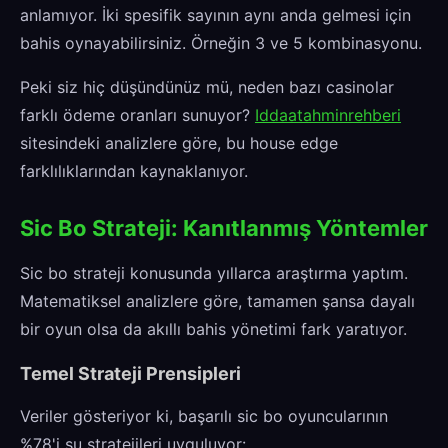
anlamıyor. İki spesifik sayının aynı anda gelmesi için
bahis oynayabilirsiniz. Örneğin 3 ve 5 kombinasyonu.
Peki siz hiç düşündünüz mü, neden bazı casinolar
farklı ödeme oranları sunuyor?
Iddaatahminrehberi
sitesindeki analizlere göre, bu house edge
farklılıklarından kaynaklanıyor.
Sic Bo Strateji: Kanıtlanmış Yöntemler
Sic bo strateji konusunda yıllarca araştırma yaptım.
Matematiksel analizlere göre, tamamen şansa dayalı
bir oyun olsa da akıllı bahis yönetimi fark yaratıyor.
Temel Strateji Prensipleri
Veriler gösteriyor ki, başarılı sic bo oyuncularının
%78'i şu stratejileri uyguluyor: