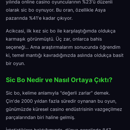
yılında online casino oyuncularının %23'ü düzenli
olarak sic bo oynuyor. Bu oran, özellikle Asya
pazarında %41'e kadar çıkıyor.
Acikcasi, ilk kez sic bo ile karşılaştığımda oldukça
karmaşık görünmüştü. Üç zar, onlarca bahis
seçeneği... Ama araştırmalarım sonucunda öğrendim
ki, temel mantığı kavradığınızda aslında oldukça basit
bir oyun.
Sic Bo Nedir ve Nasıl Ortaya Çıktı?
Sic bo, kelime anlamıyla "değerli zarlar" demek.
Çin'de 2000 yıldan fazla süredir oynanan bu oyun,
günümüzde küresel casino endüstrisinin vazgeçilmez
parçalarından biri haline gelmiş.