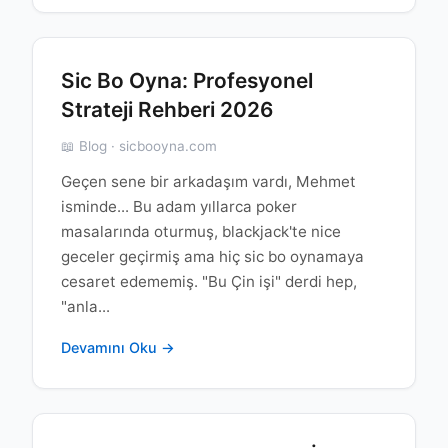
Sic Bo Oyna: Profesyonel
Strateji Rehberi 2026
📖 Blog · sicbooyna.com
Geçen sene bir arkadaşım vardı, Mehmet
isminde... Bu adam yıllarca poker
masalarında oturmuş, blackjack'te nice
geceler geçirmiş ama hiç sic bo oynamaya
cesaret edememiş. "Bu Çin işi" derdi hep,
"anla...
Devamını Oku →