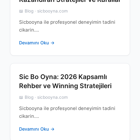
📖 Blog · sicbooyna.com
Sicbooyna ile profesyonel deneyimin tadini
cikarin....
Devamını Oku →
Sic Bo Oyna: 2026 Kapsamlı
Rehber ve Winning Stratejileri
📖 Blog · sicbooyna.com
Sicbooyna ile profesyonel deneyimin tadini
cikarin....
Devamını Oku →