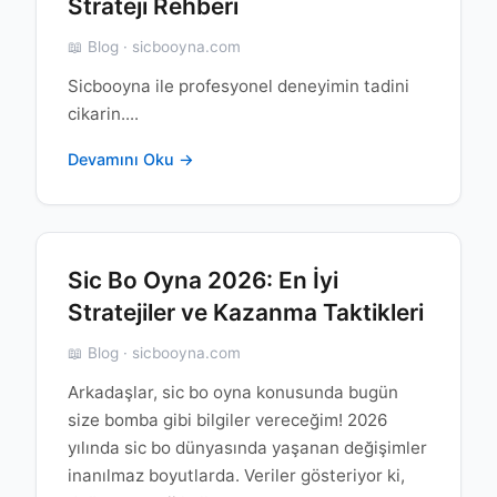
Strateji Rehberi
📖 Blog · sicbooyna.com
Sicbooyna ile profesyonel deneyimin tadini
cikarin....
Devamını Oku →
Sic Bo Oyna 2026: En İyi
Stratejiler ve Kazanma Taktikleri
📖 Blog · sicbooyna.com
Arkadaşlar, sic bo oyna konusunda bugün
size bomba gibi bilgiler vereceğim! 2026
yılında sic bo dünyasında yaşanan değişimler
inanılmaz boyutlarda. Veriler gösteriyor ki,