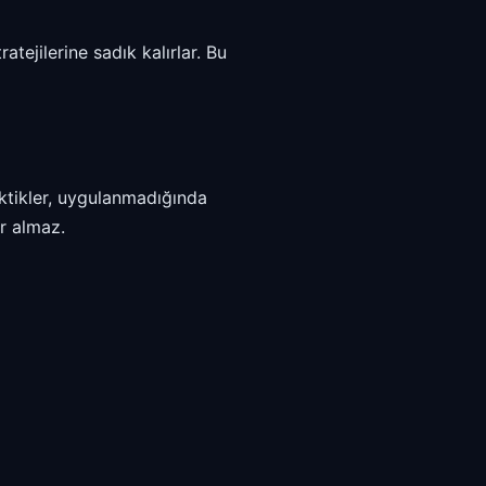
tejilerine sadık kalırlar. Bu
aktikler, uygulanmadığında
ar almaz.