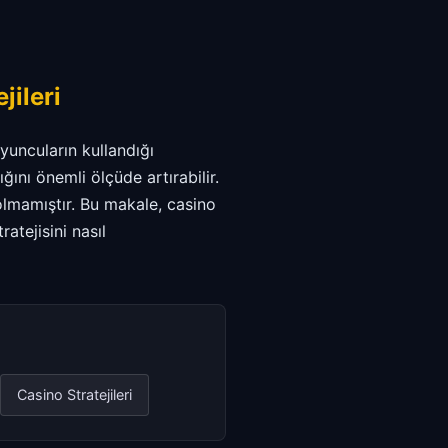
jileri
yuncuların kullandığı
ğını önemli ölçüde artırabilir.
olmamıştır. Bu makale, casino
atejisini nasıl
Casino Stratejileri