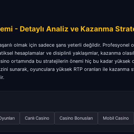
mi - Detaylı Analiz ve Kazanma Strate
arılı olmak için sadece şans yeterli değildir. Profesyonel o
tiksel hesaplamalar ve disiplinli yaklaşımlar, kazanma olasılı
casino ortamında bu stratejilerin önemi hiç bu kadar yüksek 
izini sunarak, oyunculara yüksek RTP oranları ile kazanma str
r.
yunları
Canlı Casino
Casino Bonusları
Mobil Casino