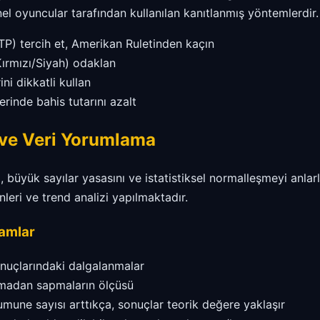
el oyuncular tarafından kullanılan kanıtlanmış yöntemlerdir.
TP) tercih et, Amerikan Ruletinden kaçın
Kırmızı/Siyah) odaklan
ni dikkatli kullan
rinde bahis tutarını azalt
z ve Veri Yorumlama
 büyük sayılar yasasını ve istatistiksel normalleşmeyi anlarl
nleri ve trend analizi yapılmaktadır.
ramlar
uçlarındaki dalgalanmalar
madan sapmaların ölçüsü
mune sayısı arttıkça, sonuçlar teorik değere yaklaşır