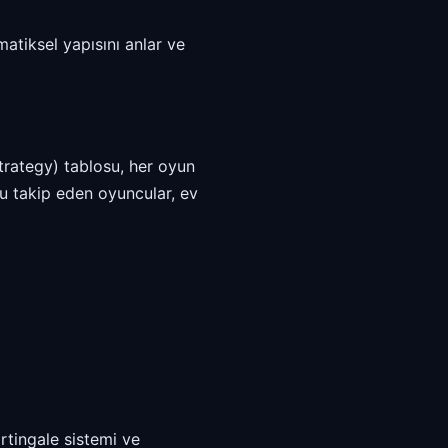
matiksel yapısını anlar ve
trategy) tablosu, her oyun
u takip eden oyuncular, ev
artingale sistemi ve