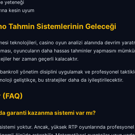
me yeteneği
rına kesin uyum
no Tahmin Sistemlerinin Geleceği
i teknolojileri, casino oyun analizi alanında devrim yaratma
nılması, oyuncuların daha hassas tahminler yapmasını mümkü
ejiler her zaman geçerli kalacaktır.
ankroll yönetim disiplini uygulamak ve profesyonel taktikl
oloji geliştikçe, bu stratejiler daha da iyileştirilecektir.
r (FAQ)
da garanti kazanma sistemi var mı?
istemi yoktur. Ancak, yüksek RTP oyunlarında profesyonel t