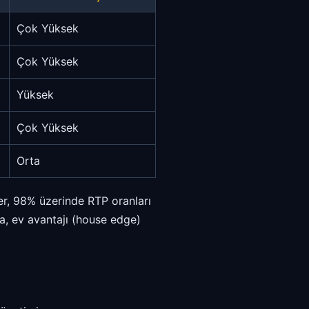
Çok Yüksek
Çok Yüksek
Yüksek
Çok Yüksek
Orta
er, 98% üzerinde RTP oranları
da, ev avantajı (house edge)