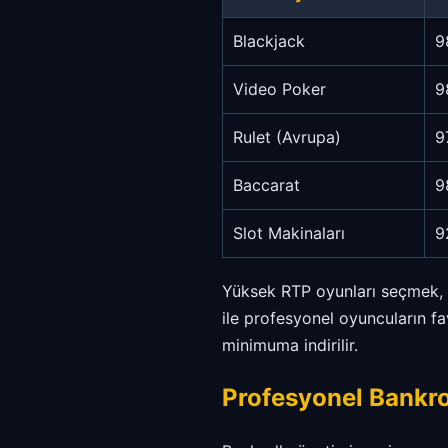
Blackjack
9
Video Poker
9
Rulet (Avrupa)
9
Baccarat
9
Slot Makinaları
9
Yüksek RTP oyunları seçmek, k
ile profesyonel oyuncuların fa
minimuma indirilir.
Profesyonel Bankrol